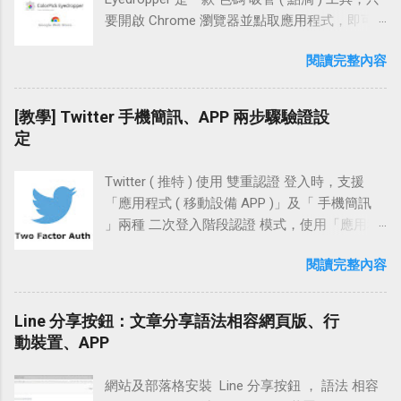
提示「您已登入成功」我們按下【確定】，回
編。例如幫私鑰加入密碼，變更私鑰密碼，或
裸域名」綁定 Blogger 的訊息，並要求我們新增
要開啟 Chrome 瀏覽器並點取應用程式，即可
到「電腦版」就可以看到成功登入 LINE 了。 小
是變更金鑰註解 ( Key comment )。 Windows
一個頂層網域「www」，或是子網域
馬上 擷取 目前在 網頁 瀏覽中的 HTML 顏色代
結 行動裝置不開啟「未知的來源 ( Android )」
上如果要連線到 Red Hat OpenShift 、Google
閱讀完整內容
「blog」。這邊可以右鍵點選【設定說明】在
碼 ( 十六進位值色碼 ) 及 RGB 色彩，在使用上
或安裝來路不明的 ROM，大致上只下載官方
Cloud Platform GCE 、Amazon EC2 等雲端平
「瀏覽器」開一新分頁，觀察一下該如何設
非常便利。 產品特點 使用鼠標在網頁上的任何
APP 來使用，有官方把關使用上也較為安心。
台，使用 PuTTYgen 和 PuTTY 這兩個工具搭
置。 以「頂層網域」來觀察，頁面中提示需在
位置選擇顏色！ 可預覽像素並縮放顏色選擇
[教學] Twitter 手機簡訊、APP 兩步驟驗證設
平日每人的使用習慣不一，尤其是電腦裝置常
配，能方便的建立起 SSH 的連線。 文章中使用
自己的 DNS 平台中設定一個「CNAME 記錄
器。 使用箭頭鍵拖動預覽微調。 方便的複製查
定
常下載一些有的沒的程式，很容易就被藏木馬
的系統為 Windows 7，教學以此做示例操作說
www 指向 ghs.google.com 」，且若需將裸域
看 RGB 和 HSL 顏色值。 方便的複製查看 HEX
或是被駭，設置應用程式登入相較電子郵件登
明。 操作流程 下載 PuTTYgen 建立 SSH「公鑰
名「techcoke.com 也對應到
RGB 和 HSL 顏色值（僅適用於 Windows 主機
入還來的安全一些些。
與私鑰」密鑰對 更改金鑰註解 ( Key comment )
Twitter ( 推特 ) 使用 雙重認證 登入時，支援
www.techcoke.com」的話 ( * 網址列輸入
安裝版）。 轉換 RGB 到 HEX，轉換 HEX 到
私鑰加上密碼，匯入現有私鑰 軟體檔案 軟體名
「應用程式 ( 移動設備 APP )」及「 手機簡訊
techcoke.com 會直接跳轉到
RGB（僅適用於 Windows 主機安裝版）。 保留
稱：PuTTYgen 檔案連結： PuTTY Download
」兩種 二次登入階段認證 模式，使用「應用程
www.techcoke.com )，還需設置四筆「 A 記
上一次選擇的歷史顏色。 軟體資訊 軟體名稱：
Page 軟體許可： PuTTY Licence 功能特性：產
式」的方式登入電腦版網站時，手機端若有安
錄」並指向 Blogger 給的 IP 位址。 「瀏覽器」
ColorPick Eyedropper 軟體性質：Chrome 免費
閱讀完整內容
生 SSH 連線 RSA、DSA 公鑰和私鑰密鑰對，加
裝 Twitter app 並設置登入憑證，那手機 app 中
回到原分頁，試著在框格中輸入
( 主機安裝版 單主機 0.99 USD ) 作業系統：
載現有私鑰進行簡易修編。例如：幫私鑰加入
會自動跳出登入的批准訊息，點擊批准後電腦
「www.techcoke.com」並按下【儲存】 此時畫
Windows、Mac 官方網站：
密碼，變更私鑰密碼，或是變更金鑰註解 ( Key
端即可直接登入。 使用「簡訊」的方式登入電
Line 分享按鈕：文章分享語法相容網頁版、行
面中提示： 在 CNAME 記錄中，除了需要一筆
http://vidsbee.com/ColorPick/ 檔案下載：
comment )。 使用方式 下載 PuTTYgen 前往
腦版網站時，Twitter 會傳送 登入的憑證 代碼至
動裝置、APP
將「www 指向 ghs.google.com」的記錄，還需
Chrome 安裝版連結 ｜ 主機安裝版官網鏈結 附
PuTTY Download Page 頁面，點擊下載最新版
我們的手機，將簡訊中的代碼填入電腦端的驗
再增加一筆「2g7xauszfddo 指向 gv-
註：這個 Chrome 擴充可能還沒有預期在 Mac
本綠色區塊中的「puttygen.exe」。 Step2 建立
證框並按下確定，即可完成登入的動作。
n26b3fpfhapd...
上。 需要權限： 讀取及變更您造訪過的網站上
網站及部落格安裝 Line 分享按鈕 ， 語法 相容
SSH「公鑰與私鑰」密鑰對 點擊運行並打開
Twitter 的手機簡訊 兩步驟認證 登入，在設置時