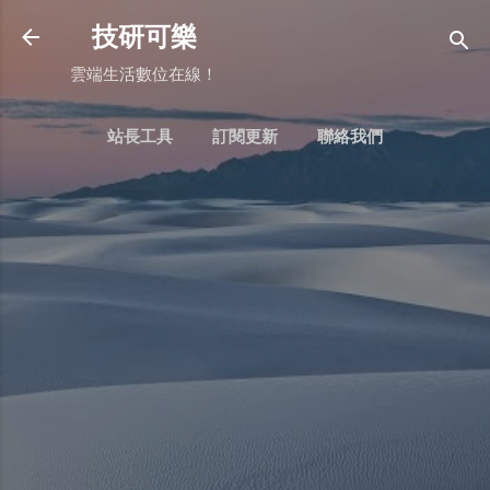
跳到主要內容
技研可樂
雲端生活數位在線！
站長工具
訂閱更新
聯絡我們
更多…
BLOGGER：常用頁面判斷式用法