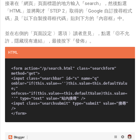
接著在「網頁」頁面標題的地方輸入『search』，然後點選
「HTML」並將剛才「STEP 2」取得的「Google 自訂搜尋程式
碼」及「以下自製搜尋框代碼」貼到下方的『內容框』中。
並在右側的「頁面設定 〉選項 〉讀者意見」，點選「Ⓞ不允
許，隱藏現有連結」，最後按下『發佈』。
<form action="/p/search.html" class="searchform"
method="get">
<input class="searchbar" id="s" name="q"
onblur="if(this.value=='')this.value=this.defaultValu
e;"
onfocus="if(this.value==this.defaultValue)this.value=
''" type="text" value="站內搜尋" />
<input class="searchsubmit" type="submit" value="搜尋"
/>