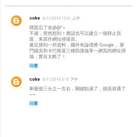
coke
5/11/2014 12:51 上午
留
標題忘了改@@"~
言
不過，突然想到！應該也可以建立一個靜止頁
面，來當作網址掃描頁。
最近搜到一些資料，國外有論壇將 Google 、塞
門鐵克和卡巴斯基三種防護做單一網頁的網址掃
描，實在太酷了！
回覆
coke
5/11/2014 3:10 下午
剩最後三分之一左右，關鍵點過了，後面就通了
~~
回覆