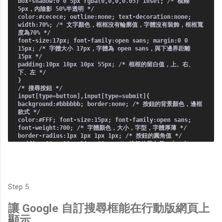
box-shadow:0 0 5px rgba(0,0,0,0.05) inset; /* 模糊
5px，內陰影 50%半透明 */
color:#cecece; outline:none; text-decoration:none;
width:70%; /* 文字顏色，框框沒有輪廓值，字體沒有裝飾，框框寬
度為70% */
font-size:17px; font-family:open sans; margin:0 0
15px; /* 字體大小 17px，字體為 open sans，與下邊界距離
15px */
padding:10px 18px 10px 55px; /* 框框的留白值，上、右、
下、左 */
}
/* 搜尋按鈕 */
input[type=button],input[type=submit]{
background:#bbbbbb; border:none; /* 按鈕的背景顏色，邊框
款式 */
color:#FFF; font-size:15px; font-family:open sans;
font-weight:700; /* 字體顏色，大小，字型，字體厚薄 */
border-radius:1px 1px 1px 1px; /* 按鈕的圓角值 */
padding:10px 20px 10px 20px; /* 按鈕的留白值，上、右、
下、左 */
-webkit-border-radius:1px 1px 1px 1px; /* Chrome */
-moz-border-radius:5px; /* Firefox */
-o-border-radius:1px 1px 1px 1px; /* Opera 按鈕邊框的陰
影效果可至 http://www.css3maker.com/box-shadow.html 試
Step 5
試想要的效果 */
transition:background 400ms; /* 按鈕背景漸變效果毫秒數
讓 Google 自訂搜尋框能在行動版網頁上
*/
-webkit-transition:background 400ms; /* Chrome */
顯示