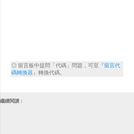
◎ 留言板中提問「代碼」問題，可至『
留言代
碼轉換器
』轉換代碼。
張
貼
留
繼續閱讀：
言