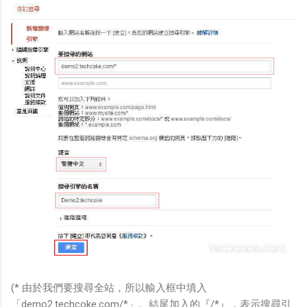
(* 由於我們要搜尋全站，所以輸入框中填入
「demo2.techcoke.com/*」。結尾加入的『/*』，表示搜尋引