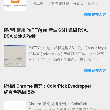
可免去電腦中毒或被安插木馬而導致帳號密碼
己的品牌。這邊依據經驗，分別以「頂層網
被竊的風險。 在設定時我們會開啟 LINE APP 中
域」、「子網域」及「裸 域名 的網址轉向」做
的「允許自其他裝置登入」，並使用 APP 給的
閱讀完整內容
說明；而在「DNS 平台」的設置部份，則以
「行動條碼掃描器」掃描電腦版 LINE 給的
「Namecheap」做完整的步驟說明。 在
QRcode，在掃描過後即可完成登入的動作，以
Blogger 綁網址 前，必需要有自己的 網址 才能
[教學] 使用 PuTTYgen 產生 SSH 連線 RSA、
下就是相關的操作流程。 相關連結 LINE 官方網
做網址綁定的動作，也就是說必需先購買網
DSA 公鑰與私鑰
站：各型裝置下載連結「 http://line.me/zh-
址。在購買網址時，除了需觀察 域名 供應商是
hant/download 」 LINE 問題反應表：「
否為「 ICANN 」授權認證之外，建議也可挑選
https://contact.line.me/zh-hant/?
PuTTYgen 是生成和處理 SSH 公共 ( public key )
俱備「兩步驟驗證」登入的 網域 供應商做為選
XXXXXXXXXXXXXXXX 」 設置教學 開啟「行動
和私有 ( private key ) 密鑰對的工具，是一款基
擇，例如：「 Namecheap 」、「 Name.com
裝置」上的 LINE APP，在「設置」頁面點擊
於 PuTTY 衍生出的工具套件。運行 PuTTYgen
」 設置流程 主網域 www 設定 (
【我的帳號】，接著勾選【允許自其他裝置登
可以產生 RSA 與 DSA 格式的金鑰，也可以與一
www.example.com 頂層網域 ) 子網域 blog 設定
閱讀完整內容
入】。 回到【上一頁】點選【個人資料】，接
些其他 SSH 客戶端的私鑰格式做交互操作 (
( blog.example.com 子域名 ) 讓「裸域名」網址
著選擇【行動條碼】。 這一步我們選取【行動
WinSCP、FileZilla )。 PuTTYgen 可以使用
轉向非 www 的方法 設置教學 Step 1 主網域
條碼掃描器】，接著到「桌機裝置」開啟「電
「SSH-1 ( RSA )、SSH-2 ( RSA )、SSH-2
[外掛] Chrome 擴充：ColorPick Eyedropper
www 設定 ( 頂層網域 ) 首先，登入 Blogger 後
腦版」LINE APP 並點選【使用行動條碼登
DSA」這三種格式做輸出，預設使用 2048 bits
網頁色碼擷取器
台，找到左頁框中的「設定 \ 基本」，再到右
入】。 接著用開啟中的「行動條碼掃描器」掃
建立金鑰。 操作 PuTTYgen 這個工具時，除了
頁框中點選畫面中的【＋新增自訂網域】 在
描畫面中的 QRcode，緊接著系統 APP 會詢問
可以產生 SSH 連線 RSA 、 DSA 公鑰 和 私鑰 (
「進階設定」下方的輸入框中，「輸入自己的
Chrome 擴充 外掛 套件： ColorPick
是否要登入，這裡點擊【登入】。 在這邊系統
密鑰對 ) 外，還能加載現有 金鑰 進行簡易修
網址」並按下【儲存】 出現提示：「無法使用
Eyedropper 是一款 色碼 吸管 ( 點滴 ) 工具，只