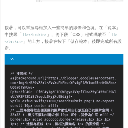
接著，可以幫搜尋框加入一些簡單的線條和色塊。在「範本」
中搜尋「
」。將下段「CSS」程式碼放至「
]]></b:skin>
]]>
」的上方，接著在按下『儲存範本』後即完成所有設
</b:skin>
定。
/* 搜尋框 */
#s{background:url("https://blogger.googleusercontent.
com/img/b/R29vZ2xl/AVvXsEhPhsrXEv4gFfAW1umS5reK9KAhnz
UQ0a0TSHUwu-
Ep7ur2fC4Oc__Ef6E4yIgAEIFQWPgynJVYpfTlnaZ5yF455uE3SNl
vULYR2PT2Di8lYsqcbJHyjXc9Bdijf-
vpYlu_esfOoLxNifY/s1600/searchsubmit.png") no-repeat
scroll 10px center #fff;
/* 上面為搜尋框左側圓圖的圖片網址可自行放至自己的圖片空間 (
32x32 )，圖片不滾動並離左側 10px 置中，背景為白底 #fff */
border:1px solid #cccccc;border-radius:1px 1px 1px
1px; /* 邊框為直線 1px，框框的圓角各 1px 的圓滑度 */