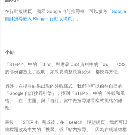
-moz-transition:background 400ms; /* Firefox */
-o-transition:background 400ms; /* Opera 按鈕框框漸變效
果毫秒數 */
在行動版網頁上顯示 Google 自訂搜尋框，可以參考「
Google
}
自訂搜尋嵌入 Blogger 行動版網頁
」。
input:hover[type=button],input:hover[type=submit]{
background:#eeeeee; /* 滑鼠在移入按鈕後的背景色及字體顏色
*/
color:#666666;
小結
「STEP 4」中的「id='s'」對應著 CSS 資料中的「#s」，CSS
的部份都放上了說明，如果要調整長寬比例，都較為方便。
另外，在搜尋結果出現的外觀樣式，我們則可以前往自己的
「Google 自訂搜尋引擎」，找到「STEP 2」中的「外觀和風
格」，在「主題」與「自訂」當中做搜尋結果樣式風格的修
改。
最後！「STEP 4」完成後，在「search」靜態網頁，我們可以
將標題改為中文的「搜尋」或「站內搜尋」，因為在網址結構