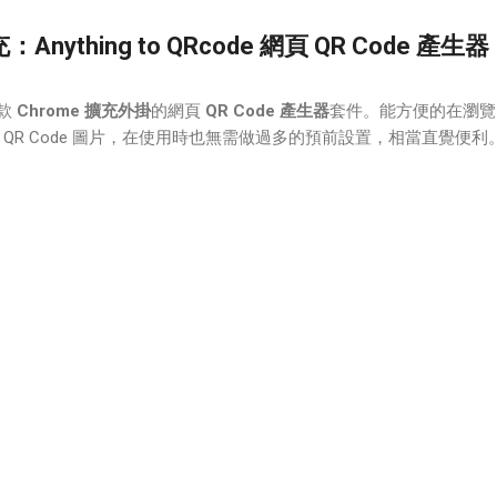
充：Anything to QRcode 網頁 QR Code 產生器
款
Chrome
擴充外掛
的網頁
QR Code
產生器
套件。能方便的在瀏覽
QR Code 圖片，在使用時也無需做過多的預前設置，相當直覺便利