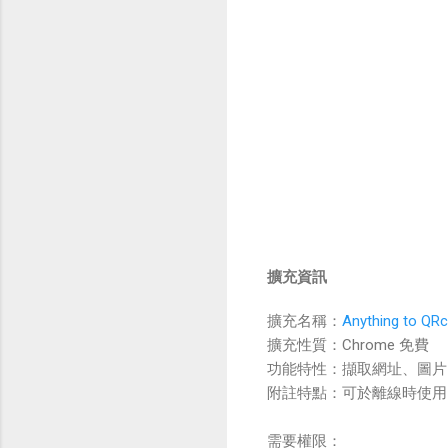
擴充資訊
擴充名稱：
Anything to QR
擴充性質：Chrome 免費
功能特性：擷取網址、圖片、
附註特點：可於離線時使用、
需要權限：