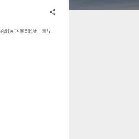
的網頁中擷取網址、圖片、
。