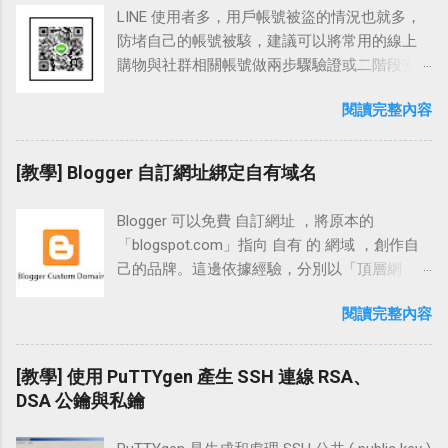
LINE 使用者多，用戶帳號被盜的情況也就多，
防堵自己的帳號被駭，建議可以將常用的線上
購物與社群相關帳號做兩步驟驗證或二階段安
全憑證登入，舉凡 FB、Google、
閱讀完整內容
Outlook.com、Yahoo、露天、淘寶與這裡要介
紹的 LINE。 LINE 除了支援行動裝置 APP 安裝
外，也可下載電腦桌機版安裝登入。 電腦版 的
[教學] Blogger 自訂網址綁定自有域名
LINE 介面支援電子郵件與行動條碼登入，建議
可以使用手機 APP 上便利的「 行動條碼登入
Blogger 可以免費 自訂網址 ，將原本的
」，在外臨時需要或借用電腦時相當方便，也
「blogspot.com」指向 自有 的 網域 ，創作自
可免去電腦中毒或被安插木馬而導致帳號密碼
己的品牌。這邊依據經驗，分別以「頂層網
被竊的風險。 在設定時我們會開啟 LINE APP 中
域」、「子網域」及「裸 域名 的網址轉向」做
的「允許自其他裝置登入」，並使用 APP 給的
閱讀完整內容
說明；而在「DNS 平台」的設置部份，則以
「行動條碼掃描器」掃描電腦版 LINE 給的
「Namecheap」做完整的步驟說明。 在
QRcode，在掃描過後即可完成登入的動作，以
Blogger 綁網址 前，必需要有自己的 網址 才能
[教學] 使用 PuTTYgen 產生 SSH 連線 RSA、
下就是相關的操作流程。 相關連結 LINE 官方網
做網址綁定的動作，也就是說必需先購買網
DSA 公鑰與私鑰
站：各型裝置下載連結「 http://line.me/zh-
址。在購買網址時，除了需觀察 域名 供應商是
hant/download 」 LINE 問題反應表：「
否為「 ICANN 」授權認證之外，建議也可挑選