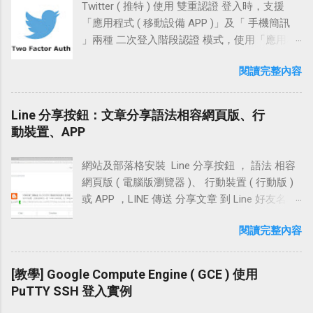
入還來的安全一些些。
與私鑰」密鑰對 更改金鑰註解 ( Key comment )
Twitter ( 推特 ) 使用 雙重認證 登入時，支援
www.techcoke.com」的話 ( * 網址列輸入
安裝版）。 轉換 RGB 到 HEX，轉換 HEX 到
私鑰加上密碼，匯入現有私鑰 軟體檔案 軟體名
「應用程式 ( 移動設備 APP )」及「 手機簡訊
techcoke.com 會直接跳轉到
RGB（僅適用於 Windows 主機安裝版）。 保留
稱：PuTTYgen 檔案連結： PuTTY Download
」兩種 二次登入階段認證 模式，使用「應用程
www.techcoke.com )，還需設置四筆「 A 記
上一次選擇的歷史顏色。 軟體資訊 軟體名稱：
Page 軟體許可： PuTTY Licence 功能特性：產
式」的方式登入電腦版網站時，手機端若有安
錄」並指向 Blogger 給的 IP 位址。 「瀏覽器」
ColorPick Eyedropper 軟體性質：Chrome 免費
閱讀完整內容
生 SSH 連線 RSA、DSA 公鑰和私鑰密鑰對，加
裝 Twitter app 並設置登入憑證，那手機 app 中
回到原分頁，試著在框格中輸入
( 主機安裝版 單主機 0.99 USD ) 作業系統：
載現有私鑰進行簡易修編。例如：幫私鑰加入
會自動跳出登入的批准訊息，點擊批准後電腦
「www.techcoke.com」並按下【儲存】 此時畫
Windows、Mac 官方網站：
密碼，變更私鑰密碼，或是變更金鑰註解 ( Key
端即可直接登入。 使用「簡訊」的方式登入電
Line 分享按鈕：文章分享語法相容網頁版、行
面中提示： 在 CNAME 記錄中，除了需要一筆
http://vidsbee.com/ColorPick/ 檔案下載：
comment )。 使用方式 下載 PuTTYgen 前往
腦版網站時，Twitter 會傳送 登入的憑證 代碼至
動裝置、APP
將「www 指向 ghs.google.com」的記錄，還需
Chrome 安裝版連結 ｜ 主機安裝版官網鏈結 附
PuTTY Download Page 頁面，點擊下載最新版
我們的手機，將簡訊中的代碼填入電腦端的驗
再增加一筆「2g7xauszfddo 指向 gv-
註：這個 Chrome 擴充可能還沒有預期在 Mac
本綠色區塊中的「puttygen.exe」。 Step2 建立
證框並按下確定，即可完成登入的動作。
n26b3fpfhapd...
上。 需要權限： 讀取及變更您造訪過的網站上
網站及部落格安裝 Line 分享按鈕 ， 語法 相容
SSH「公鑰與私鑰」密鑰對 點擊運行並打開
Twitter 的手機簡訊 兩步驟認證 登入，在設置時
的所有資料 操作介紹 使用時按下 ColorPick
網頁版 ( 電腦版瀏覽器 )、 行動裝置 ( 行動版 )
「puttygen.exe」之後，選擇 SSH-2 ( RSA )
較為繁複，若你一直設定不成功，不妨參考本
Eyedropper 圖示，即可在網頁中的任意位置擷
或 APP ，LINE 傳送 分享文章 到 Line 好友名單
2048 bits，按下畫面中的「Generate」就能開
文的設置方法，相信可以很快的完成簡訊登入
取色碼 預設顏色取樣有十六進位值色碼及 RGB
的「聊天、朋友、群組、Keep」使用。 網頁安
始建立 SSH 「公鑰與私...
請求！ 相關連結 Twitter 官方網站「
閱讀完整內容
色碼，需查看 HSL 色碼值可點擊設置 ( 齒鑰 )
裝「LINE 分享按鈕」的方式有兩種，一種是
https://twitter.com/ 」 Twitter 官方網站移動版
在設定頁面即可選取 HSL 選項，另外曾經擷取
「圖片 JavaScript 連結」，另一種是利用官方
「 https://mobile.twitter.com/ 」 設置流程 手機
過的顏色也會保留在這一頁
提供的「LINE 函式庫」，當然 行動版 及 App
[教學] Google Compute Engine ( GCE ) 使用
簡訊兩步驗證登入設定 測試登入時是否有收到
都適用。 無論是圖片連結的方式，或是使用官
PuTTY SSH 登入實例
簡訊 移動設備 app 雙重認證設定 測試 app 中是
方函式庫將文章分享到 LINE，都能夠正常抓取
否出現登入的批准訊息 設定教學 Step 1 手機簡