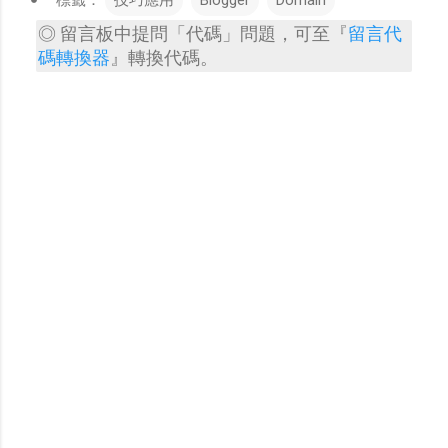
標籤：
技巧應用
Blogger
Domain
◎ 留言板中提問「代碼」問題，可至『
留言代
留
碼轉換器
』轉換代碼。
言