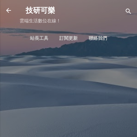
跳到主要內容
技研可樂
雲端生活數位在線！
站長工具
訂閱更新
聯絡我們
更多…
BLOGGER：常用頁面判斷式用法