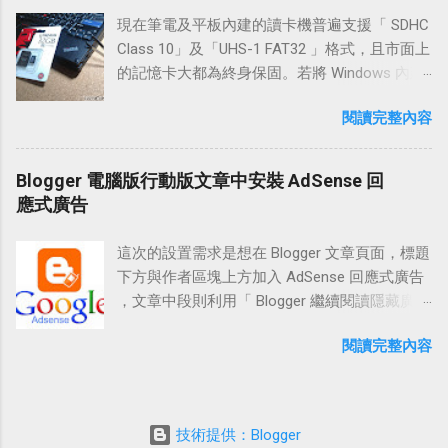
用 PuTTYgen 建立公鑰與私鑰 先前往「 使用
方法｜用 LINE 傳送：「
了預建了幾組常用的屏幕響應值外，也支援
PuTTYgen 產生 SSH 連線 RSA、DSA 公鑰與私
現在筆電及平板內建的讀卡機普遍支援「 SDHC
https://media.line.me/howto/zh-hant/ 」 LINE
「自訂義大小」供設計人員方便的幫網站佈
鑰 」，執行到「STEP 2」完成後，接著回到這
Class 10」及「UHS-1 FAT32 」格式，且市面上
按鈕圖片檔下載：「
局。 另外， Window Resizer 也貼心的內建了
裡變更金鑰註解 ( Key comment ) 的內容。 首
的記憶卡大都為終身保固。若將 Windows 內建
https://media.line.me/img/linebutton_zh-
「快速鍵」選項供用家使用，好讓使用者能便
先，變更 Key comment。在 Key comment 日
的資料夾及較常讀寫的 OneDrive 、 Dropbox 雲
hant.zip 」 設置流程 LINE 按鈕使用圖片
利的快速切換定義過的長寬比例。此外，設置
閱讀完整內容
期的後面，輸入你申請 Google Cloud Platform
端硬碟資料放置在 SD Card 上，除了可以減少
JavaScript 連結 官方 LINE 函式庫分享按鈕
過的「快速鍵」和「裝置比例」也備有匯入及
時「@gmail.com」前的名稱。如果申請的
SSD 硬碟 ( 保固普遍為 3 ~ 5 年 ) 的頻繁寫入，
WordPress 安裝 LINE 分享按鈕 Blogger 安裝
導出的功能，若重灌電腦或更換裝置時，也能
gmail 為
也可增加裝置在移動上的便利性。 若你的 SD
ilovetechcoke@gmail.com
就在日期後
Blogger 電腦版行動版文章中安裝 AdSense 回
LINE 分享按鈕 開始設定 Step 1 LINE 按鈕使用
方便的回到熟悉的配置手感。 擴充資訊 擴充名
面輸入「ilovetechcoke」。 下圖的例子為
卡槽在筆電或平板上完全沒有使用，不妨參考
應式廣告
圖片 JavaScript ...
稱： Window Resizer 擴充性質：Chrome 免費
「techcoke」，完整輸入就是「rsa-key-
本篇方法，將較為頻繁寫入的任務交給 SD 卡，
功能特性：調整瀏覽器窗口模擬各種屏幕分辨
20170120techcoke」。(* 這裡的日期，會和你
把它當作第二顆硬碟來使用，增加 SSD 硬碟的
率的寬度 / 高度 附註特點：定義窗口的位置，
這次的設置需求是想在 Blogger 文章頁面，標題
操作時的日期不相同，以你當前建立密鑰對的
使用壽命。若裝置的記憶體夠大，也可將系統
預設圖標（手機，平板電腦，筆記本電腦，桌
下方與作者區塊上方加入 AdSense 回應式廣告
時間為準。) 變更完 Key comment 之後，將
Temp 及瀏覽器快取放置在 RamDisk 相互搭配
上型電腦），支援自訂義尺寸、快捷鍵，備有
，文章中段則利用「 Blogger 繼續閱讀隱藏廣告
PuTTYgen 上方 OpenSSH authorized_keys 裡
來使用。 這次實作，使用的 MicroSD 卡 ( 讀/寫
匯入及導出功能。 需要權限： 讀取及變更您造
和物件 」，當在「 行動版 」或「 電腦版 」的
面的公鑰資料先做複製，最後再按下「Save
45/15 MB/s ) 32G 價格約 500元左右 ( 約 128G
閱讀完整內容
訪過的網站上的所有資料 功能設置 Presets 預
首頁點擊標題或繼續閱讀超連結時，可以在內
private key」，將私鑰儲存到電腦中...
SSD 的 1/4 價格 ) 附 SD 轉 卡 ，主要看重它的
設 Settings 設置 Hotkeys 快速鍵 Sync 同步備份
文顯示 Google AdSense 廣告。 另外，由於
終身保固及 FAT32 格式的通用性，支援大部份
及還原 History 歷史 操作介紹 Step 1 Presets 預
「電腦版」網頁的廣告較大，若在手機上瀏覽
電腦系統、手機、相機使用，雖然在寫入的部
設 安裝「 Window Resizer 」擴充後，點取
自己的「行動版」網頁時，有可能導致廣告超
份沒有很快，但在平常使用時還不至讓自己覺
技術提供：Blogger
Chrome 工具列的【Window Resizer 圖示】，
出文章區塊，所以也利用 Google AdSense 提供