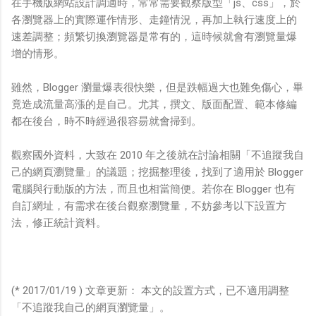
在手機版網站設計調適時，常常需要觀察版型「js、css」，於
各瀏覽器上的實際運作情形、走鐘情況，再加上執行速度上的
速差調整；頻繁切換瀏覽器是常有的，這時候就會有瀏覽量爆
增的情形。
雖然，Blogger 瀏量爆表很快樂，但是跌幅過大也難免傷心，畢
竟造成流量高漲的是自己。尤其，撰文、版面配置、範本修編
都在後台，時不時經過很容昜就會掃到。
觀察國外資料，大致在 2010 年之後就在討論相關「不追蹤我自
己的網頁瀏覽量」的議題；挖掘整理後，找到了適用於 Blogger
電腦與行動版的方法，而且也相當簡便。若你在 Blogger 也有
自訂網址，有需求在後台觀察瀏覽量，不妨參考以下設置方
法，修正統計資料。
(* 2017/01/19 ) 文章更新：
本文的設置方式，已不適用調整
「不追蹤我自己的網頁瀏覽量」。