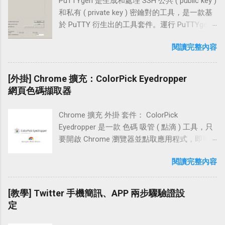
https://contact.line.me/zh-hant/?
PuTTYgen 是生成和處理 SSH 公共 ( public key )
俱備「兩步驟驗證」登入的 網域 供應商做為選
XXXXXXXXXXXXXXXX 」 設置教學 開啟「行動
和私有 ( private key ) 密鑰對的工具，是一款基
擇，例如：「 Namecheap 」、「 Name.com
裝置」上的 LINE APP，在「設置」頁面點擊
於 PuTTY 衍生出的工具套件。運行 PuTTYgen
」 設置流程 主網域 www 設定 (
【我的帳號】，接著勾選【允許自其他裝置登
可以產生 RSA 與 DSA 格式的金鑰，也可以與一
www.example.com 頂層網域 ) 子網域 blog 設定
閱讀完整內容
入】。 回到【上一頁】點選【個人資料】，接
些其他 SSH 客戶端的私鑰格式做交互操作 (
( blog.example.com 子域名 ) 讓「裸域名」網址
著選擇【行動條碼】。 這一步我們選取【行動
WinSCP、FileZilla )。 PuTTYgen 可以使用
轉向非 www 的方法 設置教學 Step 1 主網域
條碼掃描器】，接著到「桌機裝置」開啟「電
「SSH-1 ( RSA )、SSH-2 ( RSA )、SSH-2
[外掛] Chrome 擴充：ColorPick Eyedropper
www 設定 ( 頂層網域 ) 首先，登入 Blogger 後
腦版」LINE APP 並點選【使用行動條碼登
DSA」這三種格式做輸出，預設使用 2048 bits
網頁色碼擷取器
台，找到左頁框中的「設定 \ 基本」，再到右
入】。 接著用開啟中的「行動條碼掃描器」掃
建立金鑰。 操作 PuTTYgen 這個工具時，除了
頁框中點選畫面中的【＋新增自訂網域】 在
描畫面中的 QRcode，緊接著系統 APP 會詢問
可以產生 SSH 連線 RSA 、 DSA 公鑰 和 私鑰 (
「進階設定」下方的輸入框中，「輸入自己的
Chrome 擴充 外掛 套件： ColorPick
是否要登入，這裡點擊【登入】。 在這邊系統
密鑰對 ) 外，還能加載現有 金鑰 進行簡易修
網址」並按下【儲存】 出現提示：「無法使用
Eyedropper 是一款 色碼 吸管 ( 點滴 ) 工具，只
提示「您已登入成功」我們按下【確定】，回
編。例如幫私鑰加入密碼，變更私鑰密碼，或
裸域名」綁定 Blogger 的訊息，並要求我們新增
要開啟 Chrome 瀏覽器並點取應用程式，即可
到「電腦版」就可以看到成功登入 LINE 了。 小
是變更金鑰註解 ( Key comment )。 Windows
一個頂層網域「www」，或是子網域
馬上 擷取 目前在 網頁 瀏覽中的 HTML 顏色代
結 行動裝置不開啟「未知的來源 ( Android )」
上如果要連線到 Red Hat OpenShift 、Google
閱讀完整內容
「blog」。這邊可以右鍵點選【設定說明】在
碼 ( 十六進位值色碼 ) 及 RGB 色彩，在使用上
或安裝來路不明的 ROM，大致上只下載官方
Cloud Platform GCE 、Amazon EC2 等雲端平
「瀏覽器」開一新分頁，觀察一下該如何設
非常便利。 產品特點 使用鼠標在網頁上的任何
APP 來使用，有官方把關使用上也較為安心。
台，使用 PuTTYgen 和 PuTTY 這兩個工具搭
置。 以「頂層網域」來觀察，頁面中提示需在
位置選擇顏色！ 可預覽像素並縮放顏色選擇
[教學] Twitter 手機簡訊、APP 兩步驟驗證設
平日每人的使用習慣不一，尤其是電腦裝置常
配，能方便的建立起 SSH 的連線。 文章中使用
自己的 DNS 平台中設定一個「CNAME 記錄
器。 使用箭頭鍵拖動預覽微調。 方便的複製查
定
常下載一些有的沒的程式，很容易就被藏木馬
的系統為 Windows 7，教學以此做示例操作說
www 指向 ghs.google.com 」，且若需將裸域
看 RGB 和 HSL 顏色值。 方便的複製查看 HEX
或是被駭，設置應用程式登入相較電子郵件登
明。 操作流程 下載 PuTTYgen 建立 SSH「公鑰
名「techcoke.com 也對應到
RGB 和 HSL 顏色值（僅適用於 Windows 主機