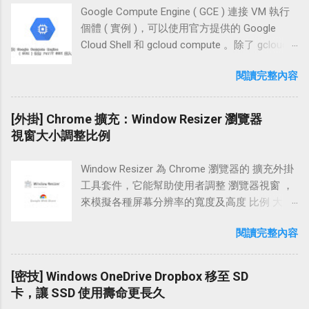
文章的「網址、圖片、標題、描述」。從行動
訊兩步驗證登入設定 首先，使用行動智慧型裝
Google Compute Engine ( GCE ) 連接 VM 執行
裝置上按下我們在行動版或網頁版裡設置的
置或在家用電腦的瀏覽器中前往 Twitter 移動版
個體 ( 實例 )，可以使用官方提供的 Google
LINE 分享按鈕，也能夠正常的開啟 LINE APP 做
網站「 https://mobile.twitter.com/ 」並直接輸
Cloud Shell 和 gcloud compute 。除了 gcloud
分享文章的動作，將文章分享給好友。 本文中
入帳號密碼進行登入動作 在登入 twitter 後，點
compute ，在 Windows 上也可以使用 PuTTY
「LINE 分享按鈕語法」除了一般安裝方式，也
閱讀完整內容
擊【使用者】頭像並將網頁往下拉，點選【設
SSH 的方式登入 GCE 實例 ，如果你找不到方法
加入了 Blogger 及 WordPress 部落格的設置方
定】 若你是使用行動智慧型裝置，可以點取
登入 ，不妨參考本文的連線 教學 方法。 學習
法，如果你的網站剛好在這兩個網誌平台，也
【齒輪】；接著再點選【設定】 在這邊我們點
在 OpenShift 、GCE、EC2 上架設 WordPress，
[外掛] Chrome 擴充：Window Resizer 瀏覽器
可以參考以下的設定介紹為自己的行動版及網
擊 Phone 下方的【Add】 系統跳出的輸入框
PuTTYgen 和 PuTTY 這兩個工具會很常運用
視窗大小調整比例
頁版 ( 電腦版 ) 網站做「LINE 分享按鈕」的部
中，輸入自己的電話號碼，例:【0912XXXXXX】
到。由於服務端架設好之後 PuTTYgen 就很少
署。 網頁版訪客點擊 LINE 分享按鈕時的使用情
不需加上「+886」 上一步按下【儲存】後，系
拿出來使用，趁著現在快忘記的同時，也順道
境 當訪客按下分享按鈕時，會在瀏覽器上開啟
Window Resizer 為 Chrome 瀏覽器的 擴充外掛
統會傳送一封六個數字的驗證碼至手機中，我
從記憶裡撈資料，邊留下注記，以便往後翻
一個新視窗。輸入 LINE 的帳號和密碼登入之
工具套件，它能幫助使用者調整 瀏覽器視窗 ，
們將那六個數字填入目前的輸入框中，並按下
閱。 在內文中，我們會先操作 PuTTYgen 建立
後，就能做文章分享的動作。如下圖和上圖。
來模擬各種屏幕分辨率的寬度及高度 比例 大
【認證】 接著，系統會提示「twitter 帳戶已確
公鑰與私鑰，將公鑰放到 GCE 後，接著再運用
(* 訪客在瀏覽器中登入過一次資料，之後分享
小，方便網站設計開發人員 調整 瀏覽器及網頁
認」，表示手機已在 twitter 上激活了 手機上也
PuTTY 設置 SSH 連線，然後銜接連入到 GCE
閱讀完整內容
文章時即不用再次做登入的動作。) LINE 分享按
大小 ，使網站適合在各種行動裝置上呈現，讓
能看到一封系統傳來的激活簡訊 註冊時的 Email
實例。以下是使用 Windows 7 操作 PuTTY 連線
鈕樣式 (* 可以點擊以下 LINE 分享按鈕，直接觀
訪客有個良好的互動體驗。 現今的智慧型移動
裡也傳來了一封手機已經加入 twitter 帳戶的郵
登入的設置流程。 設置流程 使用 PuTTYgen 建
察訪客的使用情境。) 「用 LINE 傳送」使用
設備長寬比例百百款，若要特別為某種機型做
[密技] Windows OneDrive Dropbox 移至 SD
件 接著我們登入 twitter 的電腦版網站「 https...
立公鑰與私鑰 登入 GCE 建立 SSH 金鑰 PuTTY
「圖片 JavaScript 連結」按鈕 「用 LINE 傳送」
特定的寬度調適，想必會很頭疼。有了 Window
卡，讓 SSD 使用壽命更長久
設置 SSH 連線到 GCE 實例 連線教學 Step 1 使
使用「官方 LINE 函式庫」按鈕 相關連結 設置
Resizer 也不用擔心，因為 Window Resizer 除