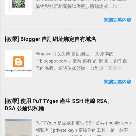
購物與社群相關帳號做兩步驟驗證或二階段安
全憑證登入，舉凡 FB、Google、
閱讀完整內容
Outlook.com、Yahoo、露天、淘寶與這裡要介
紹的 LINE。 LINE 除了支援行動裝置 APP 安裝
外，也可下載電腦桌機版安裝登入。 電腦版 的
[教學] Blogger 自訂網址綁定自有域名
LINE 介面支援電子郵件與行動條碼登入，建議
可以使用手機 APP 上便利的「 行動條碼登入
Blogger 可以免費 自訂網址 ，將原本的
」，在外臨時需要或借用電腦時相當方便，也
「blogspot.com」指向 自有 的 網域 ，創作自
可免去電腦中毒或被安插木馬而導致帳號密碼
己的品牌。這邊依據經驗，分別以「頂層網
被竊的風險。 在設定時我們會開啟 LINE APP 中
域」、「子網域」及「裸 域名 的網址轉向」做
的「允許自其他裝置登入」，並使用 APP 給的
閱讀完整內容
說明；而在「DNS 平台」的設置部份，則以
「行動條碼掃描器」掃描電腦版 LINE 給的
「Namecheap」做完整的步驟說明。 在
QRcode，在掃描過後即可完成登入的動作，以
Blogger 綁網址 前，必需要有自己的 網址 才能
[教學] 使用 PuTTYgen 產生 SSH 連線 RSA、
下就是相關的操作流程。 相關連結 LINE 官方網
做網址綁定的動作，也就是說必需先購買網
DSA 公鑰與私鑰
站：各型裝置下載連結「 http://line.me/zh-
址。在購買網址時，除了需觀察 域名 供應商是
hant/download 」 LINE 問題反應表：「
否為「 ICANN 」授權認證之外，建議也可挑選
https://contact.line.me/zh-hant/?
PuTTYgen 是生成和處理 SSH 公共 ( public key )
俱備「兩步驟驗證」登入的 網域 供應商做為選
XXXXXXXXXXXXXXXX 」 設置教學 開啟「行動
和私有 ( private key ) 密鑰對的工具，是一款基
擇，例如：「 Namecheap 」、「 Name.com