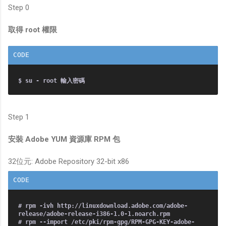
Step 0
取得 root 權限
Step 1
安裝 Adobe YUM 資源庫 RPM 包
32位元: Adobe Repository 32-bit x86
# rpm -ivh http://linuxdownload.adobe.com/adobe-
release/adobe-release-i386-1.0-1.noarch.rpm
# rpm --import /etc/pki/rpm-gpg/RPM-GPG-KEY-adobe-