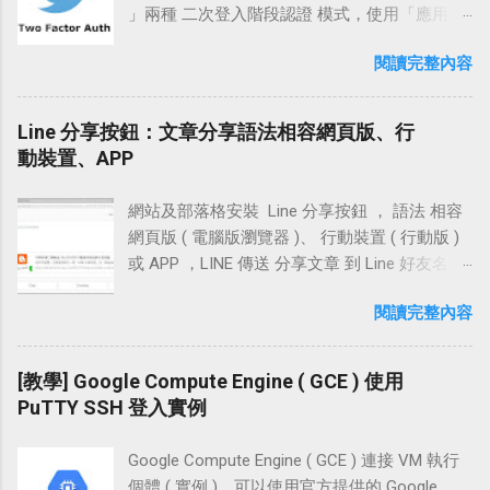
techcoke.com 會直接跳轉到
RGB（僅適用於 Windows 主機安裝版）。 保留
稱：PuTTYgen 檔案連結： PuTTY Download
」兩種 二次登入階段認證 模式，使用「應用程
www.techcoke.com )，還需設置四筆「 A 記
上一次選擇的歷史顏色。 軟體資訊 軟體名稱：
Page 軟體許可： PuTTY Licence 功能特性：產
式」的方式登入電腦版網站時，手機端若有安
錄」並指向 Blogger 給的 IP 位址。 「瀏覽器」
ColorPick Eyedropper 軟體性質：Chrome 免費
閱讀完整內容
生 SSH 連線 RSA、DSA 公鑰和私鑰密鑰對，加
裝 Twitter app 並設置登入憑證，那手機 app 中
回到原分頁，試著在框格中輸入
( 主機安裝版 單主機 0.99 USD ) 作業系統：
載現有私鑰進行簡易修編。例如：幫私鑰加入
會自動跳出登入的批准訊息，點擊批准後電腦
「www.techcoke.com」並按下【儲存】 此時畫
Windows、Mac 官方網站：
密碼，變更私鑰密碼，或是變更金鑰註解 ( Key
端即可直接登入。 使用「簡訊」的方式登入電
Line 分享按鈕：文章分享語法相容網頁版、行
面中提示： 在 CNAME 記錄中，除了需要一筆
http://vidsbee.com/ColorPick/ 檔案下載：
comment )。 使用方式 下載 PuTTYgen 前往
腦版網站時，Twitter 會傳送 登入的憑證 代碼至
動裝置、APP
將「www 指向 ghs.google.com」的記錄，還需
Chrome 安裝版連結 ｜ 主機安裝版官網鏈結 附
PuTTY Download Page 頁面，點擊下載最新版
我們的手機，將簡訊中的代碼填入電腦端的驗
再增加一筆「2g7xauszfddo 指向 gv-
註：這個 Chrome 擴充可能還沒有預期在 Mac
本綠色區塊中的「puttygen.exe」。 Step2 建立
證框並按下確定，即可完成登入的動作。
n26b3fpfhapd...
上。 需要權限： 讀取及變更您造訪過的網站上
網站及部落格安裝 Line 分享按鈕 ， 語法 相容
SSH「公鑰與私鑰」密鑰對 點擊運行並打開
Twitter 的手機簡訊 兩步驟認證 登入，在設置時
的所有資料 操作介紹 使用時按下 ColorPick
網頁版 ( 電腦版瀏覽器 )、 行動裝置 ( 行動版 )
「puttygen.exe」之後，選擇 SSH-2 ( RSA )
較為繁複，若你一直設定不成功，不妨參考本
Eyedropper 圖示，即可在網頁中的任意位置擷
或 APP ，LINE 傳送 分享文章 到 Line 好友名單
2048 bits，按下畫面中的「Generate」就能開
文的設置方法，相信可以很快的完成簡訊登入
取色碼 預設顏色取樣有十六進位值色碼及 RGB
的「聊天、朋友、群組、Keep」使用。 網頁安
始建立 SSH 「公鑰與私...
請求！ 相關連結 Twitter 官方網站「
閱讀完整內容
色碼，需查看 HSL 色碼值可點擊設置 ( 齒鑰 )
裝「LINE 分享按鈕」的方式有兩種，一種是
https://twitter.com/ 」 Twitter 官方網站移動版
在設定頁面即可選取 HSL 選項，另外曾經擷取
「圖片 JavaScript 連結」，另一種是利用官方
「 https://mobile.twitter.com/ 」 設置流程 手機
過的顏色也會保留在這一頁
提供的「LINE 函式庫」，當然 行動版 及 App
[教學] Google Compute Engine ( GCE ) 使用
簡訊兩步驗證登入設定 測試登入時是否有收到
都適用。 無論是圖片連結的方式，或是使用官
PuTTY SSH 登入實例
簡訊 移動設備 app 雙重認證設定 測試 app 中是
方函式庫將文章分享到 LINE，都能夠正常抓取
否出現登入的批准訊息 設定教學 Step 1 手機簡
文章的「網址、圖片、標題、描述」。從行動
訊兩步驗證登入設定 首先，使用行動智慧型裝
Google Compute Engine ( GCE ) 連接 VM 執行
裝置上按下我們在行動版或網頁版裡設置的
置或在家用電腦的瀏覽器中前往 Twitter 移動版
個體 ( 實例 )，可以使用官方提供的 Google