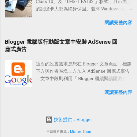
鑰 」，執行到「STEP 2」完成後，接著回到這
Class 10」及「UHS-1 FAT32 」格式，且市面上
按鈕圖片檔下載：「
局。 另外， Window Resizer 也貼心的內建了
裡變更金鑰註解 ( Key comment ) 的內容。 首
的記憶卡大都為終身保固。若將 Windows 內建
https://media.line.me/img/linebutton_zh-
「快速鍵」選項供用家使用，好讓使用者能便
先，變更 Key comment。在 Key comment 日
的資料夾及較常讀寫的 OneDrive 、 Dropbox 雲
hant.zip 」 設置流程 LINE 按鈕使用圖片
利的快速切換定義過的長寬比例。此外，設置
閱讀完整內容
期的後面，輸入你申請 Google Cloud Platform
端硬碟資料放置在 SD Card 上，除了可以減少
JavaScript 連結 官方 LINE 函式庫分享按鈕
過的「快速鍵」和「裝置比例」也備有匯入及
時「@gmail.com」前的名稱。如果申請的
SSD 硬碟 ( 保固普遍為 3 ~ 5 年 ) 的頻繁寫入，
WordPress 安裝 LINE 分享按鈕 Blogger 安裝
導出的功能，若重灌電腦或更換裝置時，也能
gmail 為
也可增加裝置在移動上的便利性。 若你的 SD
ilovetechcoke@gmail.com
就在日期後
Blogger 電腦版行動版文章中安裝 AdSense 回
LINE 分享按鈕 開始設定 Step 1 LINE 按鈕使用
方便的回到熟悉的配置手感。 擴充資訊 擴充名
面輸入「ilovetechcoke」。 下圖的例子為
卡槽在筆電或平板上完全沒有使用，不妨參考
應式廣告
圖片 JavaScript ...
稱： Window Resizer 擴充性質：Chrome 免費
「techcoke」，完整輸入就是「rsa-key-
本篇方法，將較為頻繁寫入的任務交給 SD 卡，
功能特性：調整瀏覽器窗口模擬各種屏幕分辨
20170120techcoke」。(* 這裡的日期，會和你
把它當作第二顆硬碟來使用，增加 SSD 硬碟的
率的寬度 / 高度 附註特點：定義窗口的位置，
這次的設置需求是想在 Blogger 文章頁面，標題
操作時的日期不相同，以你當前建立密鑰對的
使用壽命。若裝置的記憶體夠大，也可將系統
預設圖標（手機，平板電腦，筆記本電腦，桌
下方與作者區塊上方加入 AdSense 回應式廣告
時間為準。) 變更完 Key comment 之後，將
Temp 及瀏覽器快取放置在 RamDisk 相互搭配
上型電腦），支援自訂義尺寸、快捷鍵，備有
，文章中段則利用「 Blogger 繼續閱讀隱藏廣告
PuTTYgen 上方 OpenSSH authorized_keys 裡
來使用。 這次實作，使用的 MicroSD 卡 ( 讀/寫
匯入及導出功能。 需要權限： 讀取及變更您造
和物件 」，當在「 行動版 」或「 電腦版 」的
面的公鑰資料先做複製，最後再按下「Save
45/15 MB/s ) 32G 價格約 500元左右 ( 約 128G
閱讀完整內容
訪過的網站上的所有資料 功能設置 Presets 預
首頁點擊標題或繼續閱讀超連結時，可以在內
private key」，將私鑰儲存到電腦中...
SSD 的 1/4 價格 ) 附 SD 轉 卡 ，主要看重它的
設 Settings 設置 Hotkeys 快速鍵 Sync 同步備份
文顯示 Google AdSense 廣告。 另外，由於
終身保固及 FAT32 格式的通用性，支援大部份
及還原 History 歷史 操作介紹 Step 1 Presets 預
「電腦版」網頁的廣告較大，若在手機上瀏覽
電腦系統、手機、相機使用，雖然在寫入的部
設 安裝「 Window Resizer 」擴充後，點取
自己的「行動版」網頁時，有可能導致廣告超
份沒有很快，但在平常使用時還不至讓自己覺
技術提供：Blogger
Chrome 工具列的【Window Resizer 圖示】，
出文章區塊，所以也利用 Google AdSense 提供
得困擾。( 實際讀寫速度 ) ( * 目前 MicroSD 16G
在跳出的選單中，點擊【Edit presets】或按下
的「 回應式廣告單元設定 」，來實現廣告在移
主題圖片來源：
Michael Elkan
級距的最高順序讀寫速度已達 95/90 MB/s ，約