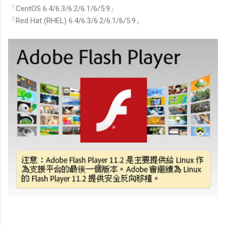
「CentOS 6.4/6.3/6.2/6.1/6/5.9」
「Red Hat (RHEL) 6.4/6.3/6.2/6.1/6/5.9」