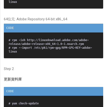
64位元: Adobe Repository 64-bit x86_64
# rpm -ivh http://linuxdownload.adobe.com/adobe-
release/adobe-release-x86_64-1.0-1.noarch.rpm
# rpm --import /etc/pki/rpm-gpg/RPM-GPG-KEY-adobe-
Step 2
更新資料庫