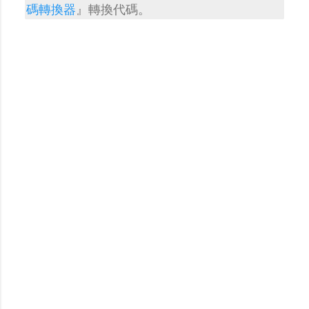
留
碼轉換器
』轉換代碼。
言