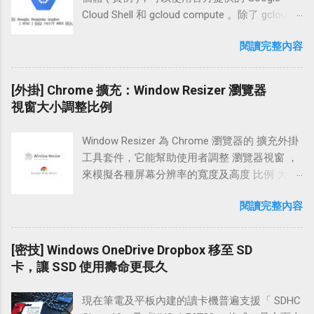
LINE 分享按鈕，也能夠正常的開啟 LINE APP 做
網站「 https://mobile.twitter.com/ 」並直接輸
Cloud Shell 和 gcloud compute 。除了 gcloud
分享文章的動作，將文章分享給好友。 本文中
入帳號密碼進行登入動作 在登入 twitter 後，點
compute ，在 Windows 上也可以使用 PuTTY
「LINE 分享按鈕語法」除了一般安裝方式，也
閱讀完整內容
擊【使用者】頭像並將網頁往下拉，點選【設
SSH 的方式登入 GCE 實例 ，如果你找不到方法
加入了 Blogger 及 WordPress 部落格的設置方
定】 若你是使用行動智慧型裝置，可以點取
登入 ，不妨參考本文的連線 教學 方法。 學習
法，如果你的網站剛好在這兩個網誌平台，也
【齒輪】；接著再點選【設定】 在這邊我們點
在 OpenShift 、GCE、EC2 上架設 WordPress，
[外掛] Chrome 擴充：Window Resizer 瀏覽器
可以參考以下的設定介紹為自己的行動版及網
擊 Phone 下方的【Add】 系統跳出的輸入框
PuTTYgen 和 PuTTY 這兩個工具會很常運用
視窗大小調整比例
頁版 ( 電腦版 ) 網站做「LINE 分享按鈕」的部
中，輸入自己的電話號碼，例:【0912XXXXXX】
到。由於服務端架設好之後 PuTTYgen 就很少
署。 網頁版訪客點擊 LINE 分享按鈕時的使用情
不需加上「+886」 上一步按下【儲存】後，系
拿出來使用，趁著現在快忘記的同時，也順道
境 當訪客按下分享按鈕時，會在瀏覽器上開啟
Window Resizer 為 Chrome 瀏覽器的 擴充外掛
統會傳送一封六個數字的驗證碼至手機中，我
從記憶裡撈資料，邊留下注記，以便往後翻
一個新視窗。輸入 LINE 的帳號和密碼登入之
工具套件，它能幫助使用者調整 瀏覽器視窗 ，
們將那六個數字填入目前的輸入框中，並按下
閱。 在內文中，我們會先操作 PuTTYgen 建立
後，就能做文章分享的動作。如下圖和上圖。
來模擬各種屏幕分辨率的寬度及高度 比例 大
【認證】 接著，系統會提示「twitter 帳戶已確
公鑰與私鑰，將公鑰放到 GCE 後，接著再運用
(* 訪客在瀏覽器中登入過一次資料，之後分享
小，方便網站設計開發人員 調整 瀏覽器及網頁
認」，表示手機已在 twitter 上激活了 手機上也
PuTTY 設置 SSH 連線，然後銜接連入到 GCE
閱讀完整內容
文章時即不用再次做登入的動作。) LINE 分享按
大小 ，使網站適合在各種行動裝置上呈現，讓
能看到一封系統傳來的激活簡訊 註冊時的 Email
實例。以下是使用 Windows 7 操作 PuTTY 連線
鈕樣式 (* 可以點擊以下 LINE 分享按鈕，直接觀
訪客有個良好的互動體驗。 現今的智慧型移動
裡也傳來了一封手機已經加入 twitter 帳戶的郵
登入的設置流程。 設置流程 使用 PuTTYgen 建
察訪客的使用情境。) 「用 LINE 傳送」使用
設備長寬比例百百款，若要特別為某種機型做
[密技] Windows OneDrive Dropbox 移至 SD
件 接著我們登入 twitter 的電腦版網站「 https...
立公鑰與私鑰 登入 GCE 建立 SSH 金鑰 PuTTY
「圖片 JavaScript 連結」按鈕 「用 LINE 傳送」
特定的寬度調適，想必會很頭疼。有了 Window
卡，讓 SSD 使用壽命更長久
設置 SSH 連線到 GCE 實例 連線教學 Step 1 使
使用「官方 LINE 函式庫」按鈕 相關連結 設置
Resizer 也不用擔心，因為 Window Resizer 除
用 PuTTYgen 建立公鑰與私鑰 先前往「 使用
方法｜用 LINE 傳送：「
了預建了幾組常用的屏幕響應值外，也支援
PuTTYgen 產生 SSH 連線 RSA、DSA 公鑰與私
現在筆電及平板內建的讀卡機普遍支援「 SDHC
https://media.line.me/howto/zh-hant/ 」 LINE
「自訂義大小」供設計人員方便的幫網站佈