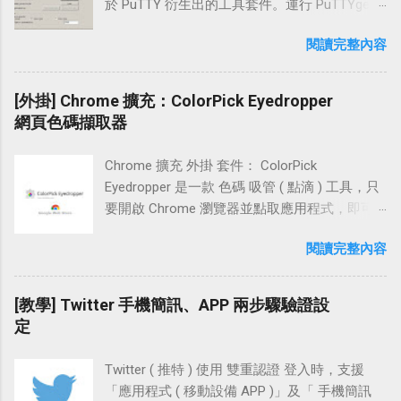
裝置」上的 LINE APP，在「設置」頁面點擊
於 PuTTY 衍生出的工具套件。運行 PuTTYgen
」 設置流程 主網域 www 設定 (
【我的帳號】，接著勾選【允許自其他裝置登
可以產生 RSA 與 DSA 格式的金鑰，也可以與一
www.example.com 頂層網域 ) 子網域 blog 設定
閱讀完整內容
入】。 回到【上一頁】點選【個人資料】，接
些其他 SSH 客戶端的私鑰格式做交互操作 (
( blog.example.com 子域名 ) 讓「裸域名」網址
著選擇【行動條碼】。 這一步我們選取【行動
WinSCP、FileZilla )。 PuTTYgen 可以使用
轉向非 www 的方法 設置教學 Step 1 主網域
條碼掃描器】，接著到「桌機裝置」開啟「電
「SSH-1 ( RSA )、SSH-2 ( RSA )、SSH-2
[外掛] Chrome 擴充：ColorPick Eyedropper
www 設定 ( 頂層網域 ) 首先，登入 Blogger 後
腦版」LINE APP 並點選【使用行動條碼登
DSA」這三種格式做輸出，預設使用 2048 bits
網頁色碼擷取器
台，找到左頁框中的「設定 \ 基本」，再到右
入】。 接著用開啟中的「行動條碼掃描器」掃
建立金鑰。 操作 PuTTYgen 這個工具時，除了
頁框中點選畫面中的【＋新增自訂網域】 在
描畫面中的 QRcode，緊接著系統 APP 會詢問
可以產生 SSH 連線 RSA 、 DSA 公鑰 和 私鑰 (
「進階設定」下方的輸入框中，「輸入自己的
Chrome 擴充 外掛 套件： ColorPick
是否要登入，這裡點擊【登入】。 在這邊系統
密鑰對 ) 外，還能加載現有 金鑰 進行簡易修
網址」並按下【儲存】 出現提示：「無法使用
Eyedropper 是一款 色碼 吸管 ( 點滴 ) 工具，只
提示「您已登入成功」我們按下【確定】，回
編。例如幫私鑰加入密碼，變更私鑰密碼，或
裸域名」綁定 Blogger 的訊息，並要求我們新增
要開啟 Chrome 瀏覽器並點取應用程式，即可
到「電腦版」就可以看到成功登入 LINE 了。 小
是變更金鑰註解 ( Key comment )。 Windows
一個頂層網域「www」，或是子網域
馬上 擷取 目前在 網頁 瀏覽中的 HTML 顏色代
結 行動裝置不開啟「未知的來源 ( Android )」
上如果要連線到 Red Hat OpenShift 、Google
閱讀完整內容
「blog」。這邊可以右鍵點選【設定說明】在
碼 ( 十六進位值色碼 ) 及 RGB 色彩，在使用上
或安裝來路不明的 ROM，大致上只下載官方
Cloud Platform GCE 、Amazon EC2 等雲端平
「瀏覽器」開一新分頁，觀察一下該如何設
非常便利。 產品特點 使用鼠標在網頁上的任何
APP 來使用，有官方把關使用上也較為安心。
台，使用 PuTTYgen 和 PuTTY 這兩個工具搭
置。 以「頂層網域」來觀察，頁面中提示需在
位置選擇顏色！ 可預覽像素並縮放顏色選擇
[教學] Twitter 手機簡訊、APP 兩步驟驗證設
平日每人的使用習慣不一，尤其是電腦裝置常
配，能方便的建立起 SSH 的連線。 文章中使用
自己的 DNS 平台中設定一個「CNAME 記錄
器。 使用箭頭鍵拖動預覽微調。 方便的複製查
定
常下載一些有的沒的程式，很容易就被藏木馬
的系統為 Windows 7，教學以此做示例操作說
www 指向 ghs.google.com 」，且若需將裸域
看 RGB 和 HSL 顏色值。 方便的複製查看 HEX
或是被駭，設置應用程式登入相較電子郵件登
明。 操作流程 下載 PuTTYgen 建立 SSH「公鑰
名「techcoke.com 也對應到
RGB 和 HSL 顏色值（僅適用於 Windows 主機
入還來的安全一些些。
與私鑰」密鑰對 更改金鑰註解 ( Key comment )
Twitter ( 推特 ) 使用 雙重認證 登入時，支援
www.techcoke.com」的話 ( * 網址列輸入
安裝版）。 轉換 RGB 到 HEX，轉換 HEX 到
私鑰加上密碼，匯入現有私鑰 軟體檔案 軟體名
「應用程式 ( 移動設備 APP )」及「 手機簡訊