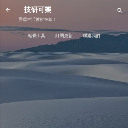
跳到主要內容
技研可樂
雲端生活數位在線！
站長工具
訂閱更新
聯絡我們
更多…
BLOGGER：常用頁面判斷式用法