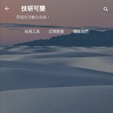
跳到主要內容
技研可樂
雲端生活數位在線！
站長工具
訂閱更新
聯絡我們
更多…
BLOGGER：常用頁面判斷式用法