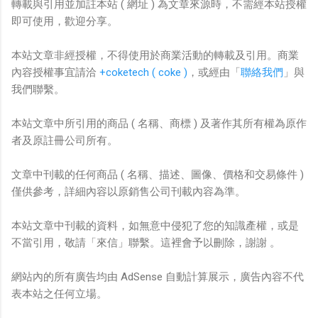
轉載與引用並加註本站 ( 網址 ) 為文章來源時，不需經本站授權
即可使用，歡迎分享。
本站文章非經授權，不得使用於商業活動的轉載及引用。商業
內容授權事宜請洽
+coketech ( coke )
，或經由「
聯絡我們
」與
我們聯繫。
本站文章中所引用的商品 ( 名稱、商標 ) 及著作其所有權為原作
者及原註冊公司所有。
文章中刊載的任何商品 ( 名稱、描述、圖像、價格和交易條件 )
僅供參考，詳細內容以原銷售公司刊載內容為準。
本站文章中刊載的資料，如無意中侵犯了您的知識產權，或是
不當引用，敬請「來信」聯繫。這裡會予以刪除，謝謝 。
網站內的所有廣告均由 AdSense 自動計算展示，廣告內容不代
表本站之任何立場。