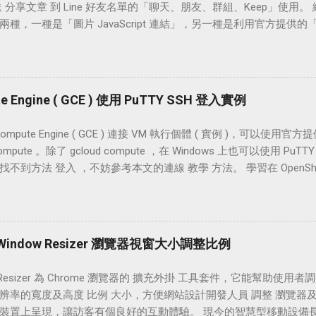
傳送 分享文章 到 Line 好友名單的「聊天、朋友、群組、Keep」使用。
ter 後，點擊【使用者】頭像並將網頁往下拉，點選【設定】 若你是使
兩種，一種是「圖片 JavaScript 連結」，另一種是利用官方提供的「
；接著再點選【設定】 在這邊我們點擊 Phone 下方的【Add】 
App 都適用。 無論是圖片連結的方式，或是使用官方函式庫將文章分享到
碼，例:【0912XXXXXX】不需加上「+886」 上一步按下【儲存
網址、圖片、標題、描述」。從行動裝置上按下我們在行動版或網頁版裡
至手機中，我們將那六個數字填入目前的輸入框中，並按下【認證】
夠正常的開啟 LINE APP 做分享文章的動作，將文章分享給好友。 本
ter 帳戶已確認」，表示手機已在 twitter 上激活了 手機上也能看
般安裝方式，也加入了 Blogger 及 WordPress 部落格的設
te Engine ( GCE ) 使用 PuTTY SSH 登入實例
l 裡也傳來了一封手機已經加入 twitter 帳戶的郵件 接著我們登入 twitter
台，也可以參考以下的設定介紹為自己的行動版及網頁版 ( 電腦版 ) 網
網頁版訪客點擊 LINE 分享按鈕時的使用情境 當訪客按下分享按鈕
 Compute Engine ( GCE ) 連接 VM 執行個體 ( 實例 )，可以使用官方提供的 
入 LINE 的帳號和密碼登入之後，就能做文章分享的動作。如下圖和上
 compute 。除了 gcloud compute ，在 Windows 上也可以使用 PuT
資料，之後分享文章時即不用再次做登入的動作。) LINE 分享按鈕樣式 (
不到方法 登入 ，不妨參考本文的連線 教學 方法。 學習在 OpenShif
接觀察訪客的使用情境。) 「用 LINE 傳送」使用「圖片 JavaScript
ress，PuTTYgen 和 PuTTY 這兩個工具會很常運用到。由於服務端架設
官方 LINE 函式庫」按鈕 相關連結 設置方法｜用 LINE 傳送：「
用，趁著現在快忘記的同時，也順道從記憶裡撈資料，邊留下注記，
/media.line.me/howto/zh-hant/ 」 LINE 按鈕圖片檔下載：「
先操作 PuTTYgen 建立公鑰與私鑰，將公鑰放到 GCE 後，接著再運用 
/media.line.me/img/linebutton_zh-hant.zip 」 設置流程 LINE 按鈕
接連入到 GCE 實例。以下是使用 Windows 7 操作 PuTTY 連
：Window Resizer 瀏覽器視窗大小調整比例
式庫分享按鈕 WordPress 安裝 LINE 分享按鈕 Blogger 安裝 LINE 分享
Ygen 建立公鑰與私鑰 登入 GCE 建立 SSH 金鑰 PuTTY 設置 SSH 連
JavaScript ...
PuTTYgen 建立公鑰與私鑰 先前往「 使用 PuTTYgen 產生 SSH 連線
w Resizer 為 Chrome 瀏覽器的 擴充外掛 工具套件，它能幫助使
TEP 2」完成後，接著回到這裡變更金鑰註解 ( Key comment ) 的
辨率的寬度及高度 比例 大小，方便網站設計開發人員 調整 瀏覽器及
t。在 Key comment 日期的後面，輸入你申請 Google Cloud Platfo
裝置上呈現，讓訪客有個良好的互動體驗。 現今的智慧型移動設備