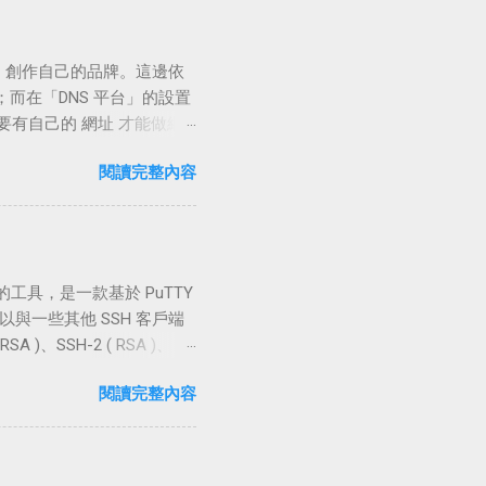
。 相關連結 LINE 官方網
應表：「
開啟「行動裝置」上的 LINE APP，
 網域 ，創作自己的品牌。這邊依
到【上一頁】點選【個人資
而在「DNS 平台」的設置
到「桌機裝置」開啟「電腦
必需要有自己的 網址 才能做網
掃描器」掃描畫面中的
商是否為「 ICANN 」授
邊系統提示「您已登入成功」
閱讀完整內容
：「 Namecheap
動裝置不開啟「未知的來源 (
 ) 子網域 blog 設定 (
官方把關使用上也較為安心。 平
ep 1 主網域 www 設定 ( 頂
易就被藏木馬或是被駭，設置
再到右頁框中點選畫面中的【＋新
儲存】 出現提示：「無法
) 密鑰對的工具，是一款基於 PuTTY
，或是子網域「blog」。這邊
可以與一些其他 SSH 客戶端
 以「頂層網域」來觀察，
A )、SSH-2 ( RSA )、
ogle.com 」，且若需將裸
TTYgen 這個工具時，除了可以
chcoke.com 會直接跳轉到
閱讀完整內容
 金鑰 進行簡易修編。例如幫私鑰
P 位址。 「瀏覽器」回到原分頁，
如果要連線到 Red Hat
 在 CNAME 記錄中，除了需
PuTTYgen 和 PuTTY 這兩個
do 指向 gv-
7，教學以此做示例操作說明。