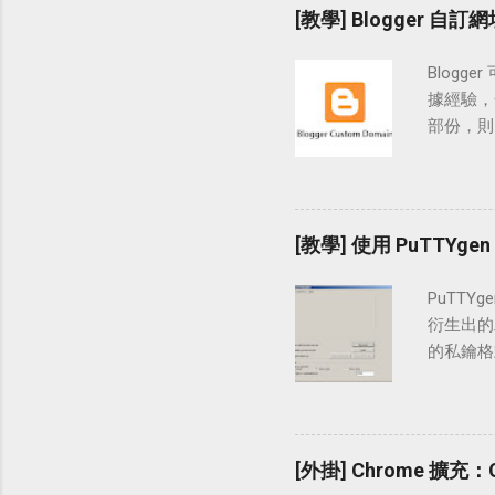
LINE
[教學] Blogger 
站：各型裝置
https:
Blogg
在「設置
據經驗，
料】，接
部份，則以
版」LI
址綁定的
QRco
權認證之
我們按下
」、「 Na
Andr
blog.e
[教學] 使用 PuTTYg
日每人的
層網域 
應用程式
增自訂網
PuTTYg
使用裸域
衍生出的工
可以右鍵
的私鑰格式做
頁面中提示
SSH-2
域名「tec
產生 SS
www.t
加入密碼，
試著在框格
OpenSh
[外掛] Chrome 擴充：C
要一筆將「
工具搭配