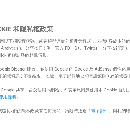
OOKIE 和隱私權政策
用以下相關程代碼，或各類型追踨分析搜集程式，取得訪客於本站的所
e Analytics )、分享按鈕 ( 例：官方 FB、G+、Twitter ... 分享按鈕等 
leClick 追蹤訪客的點擊情形。
le Blogger 建置，並使用 Google 的 Cookie 及 AdSense
錄相關瀏覽資訊 ( 不含姓名、地址、電子郵件地址和電話號碼 ) 於瀏
oogle 共享。當您使用本網站，即表示您同意使用本 Cookie 聲
相關使用聲明
』。
或對我們的隱私政策有任何疑問，請隨時通過『
電子郵件
』與我們