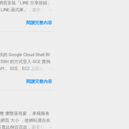
 網頁安裝「LINE 分享按鈕」
用行動智慧型裝置，可以點取
LINE 函式庫」，當然 行動
系統跳出的輸入框中，輸入自己
 LINE，都能夠正常抓取
】後，系統會傳送一封六個數字
閱讀完整內容
設置的 LINE 分享按
 接著，系統會提示
文中「LINE 分享按鈕語
到一封系統傳來的激活簡訊 註冊時
置方法，如果你的網站剛好在這兩
 的電腦版網站「 https...
站做「LINE 分享按鈕」的
時，會在瀏覽器上開啟一個新
Google Cloud Shell 和
圖。 (* 訪客在瀏覽器中登
TY SSH 的方式登入 GCE 實例
* 可以點擊以下 LINE 分
t 、GCE、EC2 上架設
 連結」按鈕 「用 LINE 傳
好之後 PuTTYgen 就很少
閱讀完整內容
以便往後翻閱。 在內文
PuTTY 設置 SSH 連
使用圖片 JavaScript 連結 官方
線登入的設置流程。 設置流程 使
按鈕 開始設定 Step 1 LINE
線到 GCE 實例 連線教學 Step
 RSA、DSA 公鑰與私鑰 」，
用者調整 瀏覽器視窗 ，來模擬各
內容。 首先，變更 Key
網頁 大小 ，使網站適合在
rm 時「@gmail.com」前的名
長寬比例百百款，若要特別