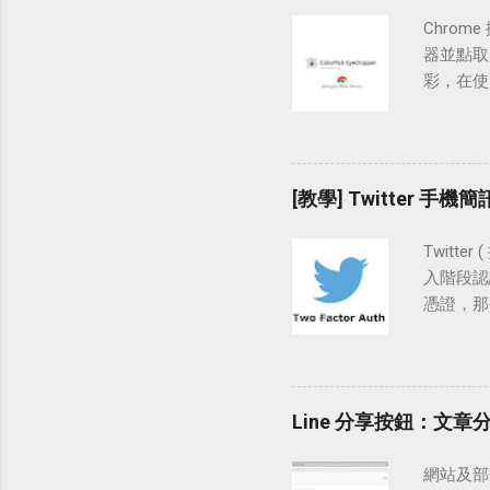
n26b3fpfh
操作流程 
Chrome
碼，匯入現
器並點取應
PuTTY
彩，在使
例如：幫私
器。 使用
前往 Pu
HSL 顏
SSH「公鑰
Windo
畫面中的「
性質：Ch
[教學] Twitter 手
http:/
Chro
Twitt
使用時按下
入階段認
色碼及 R
憑證，那
過的顏色
式登入電
框並按下
一直設定
網站「 htt
Line 分享按鈕：文
訊兩步驗
的批准訊
網站及部落
器中前往 T