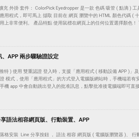
apd...
下載 PuTTYgen 建立 SSH「公鑰與私鑰」密鑰對 更改金鑰註解 ( Key 
 擴充 外掛 套件： ColorPick Eyedropper 是一款 色碼 吸管 ( 點滴 
有私鑰 軟體檔案 軟體名稱：PuTTYgen 檔案連結： PuTTY Downlo
用程式，即可馬上 擷取 目前在 網頁 瀏覽中的 HTML 顏色代碼 ( 十六
 Licence 功能特性：產生 SSH 連線 RSA、DSA 公鑰和私鑰密
用上非常便利。 產品特點 使用鼠標在網頁上的任何位置選擇顏色！
鑰加入密碼，變更私鑰密碼，或是變更金鑰註解 ( Key comment )。 
箭頭鍵拖動預覽微調。 方便的複製查看 RGB 和 HSL 顏色值。 方便的複
TTY Download Page 頁面，點擊下載最新版本綠色區塊中的「puttygen
色值（僅適用於 Windows 主機安裝版）。 轉換 RGB 到 HEX，轉換 H
與私鑰」密鑰對 點擊運行並打開「puttygen.exe」之後，選擇 SSH-2 ( R
ws 主機安裝版）。 保留上一次選擇的歷史顏色。 軟體資訊 軟體名稱：ColorP
Generate」就能開始建立 SSH 「公鑰與私...
rome 免費 ( 主機安裝版 單主機 0.99 USD ) 作業系統：Windows、
機簡訊、APP 兩步驟驗證設定
/vidsbee.com/ColorPick/ 檔案下載： Chrome 安裝版連結 ｜ 
me 擴充可能還沒有預期在 Mac 上。 需要權限： 讀取及變更您造訪
er ( 推特 ) 使用 雙重認證 登入時，支援「應用程式 ( 移動設備 APP 
 ColorPick Eyedropper 圖示，即可在網頁中的任意位置擷取
證 模式，使用「應用程式」的方式登入電腦版網站時，手機端若有安裝 Twi
GB 色碼，需查看 HSL 色碼值可點擊設置 ( 齒鑰 ) 在設定頁面即可
手機 app 中會自動跳出登入的批准訊息，點擊批准後電腦端即可直
也會保留在這一頁
腦版網站時，Twitter 會傳送 登入的憑證 代碼至我們的手機，將
確定，即可完成登入的動作。 Twitter 的手機簡訊 兩步驟認證 登
不成功，不妨參考本文的設置方法，相信可以很快的完成簡訊登入請求！ 相
ps://twitter.com/ 」 Twitter 官方網站移動版「 https://mobile.tw
章分享語法相容網頁版、行動裝置、APP
證登入設定 測試登入時是否有收到簡訊 移動設備 app 雙重認證設定 
息 設定教學 Step 1 手機簡訊兩步驗證登入設定 首先，使用行動
格安裝 Line 分享按鈕 ， 語法 相容 網頁版 ( 電腦版瀏覽器 )、 行動裝
witter 移動版網站「 https://mobile.twitter.com/ 」並直