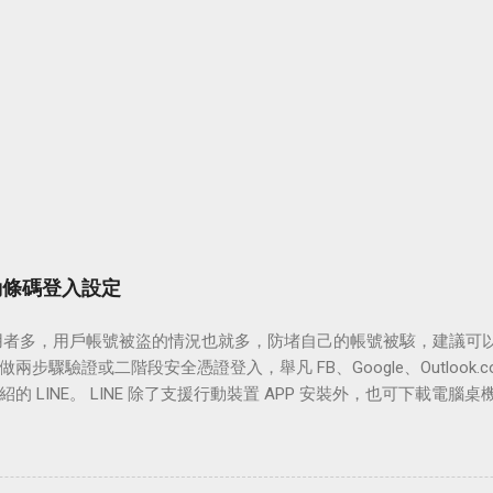
行動條碼登入設定
 使用者多，用戶帳號被盜的情況也就多，防堵自己的帳號被駭，建議
兩步驟驗證或二階段安全憑證登入，舉凡 FB、Google、Outlook.
的 LINE。 LINE 除了支援行動裝置 APP 安裝外，也可下載電腦
 介面支援電子郵件與行動條碼登入，建議可以使用手機 APP 上便利的「
借用電腦時相當方便，也可免去電腦中毒或被安插木馬而導致帳號密
啟 LINE APP 中的「允許自其他裝置登入」，並使用 APP 給的