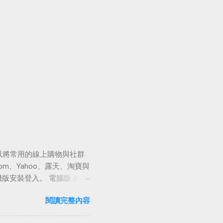
可以將常用的線上購物與社群
com、Yahoo、露天、淘寶與
桌機版安裝登入。 電腦版 的
 行動條碼登入 」，在外臨
閱讀完整內容
碼被竊的風險。 在設定時
「行動條碼掃描器」掃描電腦版