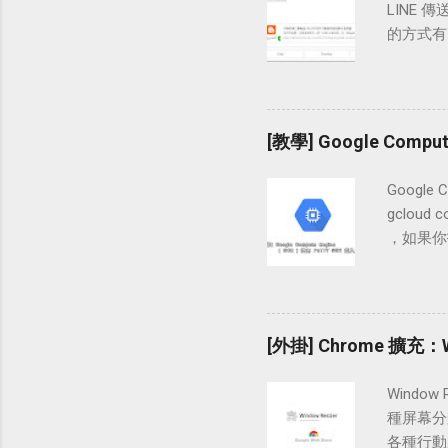
LINE 
twit
的方式有
【齒輪】
版 及 
的電話號
文章的「
的驗證碼
鈕，也能
「twit
法」除了一
[教學] Google Compu
的 Emai
個網誌平
部署。 
Google
視窗。輸
gcloud
入過一次
，如果你找
享按鈕，直
WordP
送」使用「
拿出來使
https:/
中，我們會
https:/
線，然後銜
[外掛] Chrome 擴充
LINE 函
用 PuTT
按鈕使用圖片 
1 使用 
Windo
執行到「S
種屏幕分
commen
各種行動