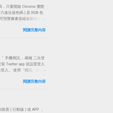
comment ) 私鑰加上密
) 工具，只要開啟 Chrome 瀏覽
ad Page 軟體許可：
進位值色碼 ) 及 RGB 色
鑰對，加載現有私鑰進行簡易修編。
 可預覽像素並縮放顏色選擇
使用方式 下載 PuTTYgen
製查看 HEX RGB 和
.exe」。 Step2 建立
閱讀完整內容
EX 到 RGB（僅適用於
SA ) 2048 bits，按下
ick Eyedropper 軟體
Mac 官方網站：
主機安裝版官網鏈結 附註：這個
過的網站上的所有資料 操作介紹
)」及「 手機簡訊 」兩種 二次登
色碼 預設顏色取樣有十六進位值
tter app 並設置登入
選取 HSL 選項，另外曾經擷取
接登入。 使用「簡訊」的方
簡訊中的代碼填入電腦端的驗證
閱讀完整內容
入，在設置時較為繁複，若你
關連結 Twitter 官方
itter.com/ 」 設置流程 手機簡
測試 app 中是否出現登入
智慧型裝置或在家用電腦的瀏覽
置 ( 行動版 ) 或 APP ，
接輸入帳號密碼進行登入動作 在登入