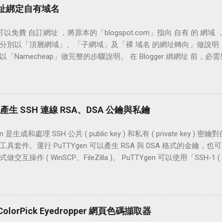
 給的 QRcode，在掃描過後即可完成登入的動作，以下就是相關的操作流程
自訂網址綁定自有域名
下載連結「 http://line.me/zh-hant/download 」 LINE 問題反
//contact.line.me/zh-hant/?XXXXXXXXXXXXXXXX 」 設置教學 
er 可以免費 自訂網址 ，將原本的「blogspot.com」指向 自有 的
」頁面點擊【我的帳號】，接著勾選【允許自其他裝置登入】。 回
分別以「頂層網域」、「子網域」及「裸 域名 的網址轉向」做說明；
著選擇【行動條碼】。 這一步我們選取【行動條碼掃描器】，接著
「Namecheap」做完整的步驟說明。 在 Blogger 綁網址 前，
NE APP 並點選【使用行動條碼登入】。 接著用開啟中的「行動條碼
動作，也就是說必需先購買網址。在購買網址時，除了需觀察 域名 供應
de，緊接著系統 APP 會詢問是否要登入，這裡點擊【登入】。 在這
外，建議也可挑選俱備「兩步驟驗證」登入的 網域 供應商做為選擇，例如
【確定】，回到「電腦版」就可以看到成功登入 LINE 了。 小結 行
me.com 」 設置流程 主網域 www 設定 ( www.example.com 頂層網域
oid )」或安裝來路不明的 ROM，大致上只下載官方 APP 來使用，有
xample.com 子域名 ) 讓「裸域名」網址轉向非 www 的方法 設置教學 St
en 產生 SSH 連線 RSA、DSA 公鑰與私鑰
使用習慣不一，尤其是電腦裝置常常下載一些有的沒的程式，很容
) 首先，登入 Blogger 後台，找到左頁框中的「設定 \ 基本」，
登入相較電子郵件登入還來的安全一些些。
域】 在「進階設定」下方的輸入框中，「輸入自己的網址」並按下【
en 是生成和處理 SSH 公共 ( public key ) 和私有 ( private key 
名」綁定 Blogger 的訊息，並要求我們新增一個頂層網域「www」
具套件。運行 PuTTYgen 可以產生 RSA 與 DSA 格式的金鑰，也
點選【設定說明】在「瀏覽器」開一新分頁，觀察一下該如何設置。
交互操作 ( WinSCP、FileZilla )。 PuTTYgen 可以使用「SSH-1 ( RS
需在自己的 DNS 平台中設定一個「CNAME 記錄 www 指向 ghs.go
 DSA」這三種格式做輸出，預設使用 2048 bits 建立金鑰。 操作 Pu
hcoke.com 也對應到 www.techcoke.com」的話 ( * 網址列輸入te
H 連線 RSA 、 DSA 公鑰 和 私鑰 ( 密鑰對 ) 外，還能加載現有
echcoke.com )，還需設置四筆「 A 記錄」並指向 Blogger 給的 I
變更私鑰密碼，或是變更金鑰註解 ( Key comment )。 Windows 上
中輸入「www.techcoke.com」並按下【儲存】 此時畫面中提示：
ift 、Google Cloud Platform GCE 、Amazon EC2 等雲端平台，使用 
olorPick Eyedropper 網頁色碼擷取器
www 指向 ghs.google.com」的記錄，還需再增加一筆「2g7xauszfd
，能方便的建立起 SSH 的連線。 文章中使用的系統為 Windows 