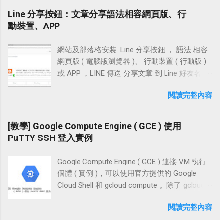
「www.techcoke.com」並按下【儲存】 此時畫
Windows、Mac 官方網站：
密碼，變更私鑰密碼，或是變更金鑰註解 ( Key
端即可直接登入。 使用「簡訊」的方式登入電
Line 分享按鈕：文章分享語法相容網頁版、行
面中提示： 在 CNAME 記錄中，除了需要一筆
http://vidsbee.com/ColorPick/ 檔案下載：
comment )。 使用方式 下載 PuTTYgen 前往
腦版網站時，Twitter 會傳送 登入的憑證 代碼至
動裝置、APP
將「www 指向 ghs.google.com」的記錄，還需
Chrome 安裝版連結 ｜ 主機安裝版官網鏈結 附
PuTTY Download Page 頁面，點擊下載最新版
我們的手機，將簡訊中的代碼填入電腦端的驗
再增加一筆「2g7xauszfddo 指向 gv-
註：這個 Chrome 擴充可能還沒有預期在 Mac
本綠色區塊中的「puttygen.exe」。 Step2 建立
證框並按下確定，即可完成登入的動作。
n26b3fpfhapd...
上。 需要權限： 讀取及變更您造訪過的網站上
網站及部落格安裝 Line 分享按鈕 ， 語法 相容
SSH「公鑰與私鑰」密鑰對 點擊運行並打開
Twitter 的手機簡訊 兩步驟認證 登入，在設置時
的所有資料 操作介紹 使用時按下 ColorPick
網頁版 ( 電腦版瀏覽器 )、 行動裝置 ( 行動版 )
「puttygen.exe」之後，選擇 SSH-2 ( RSA )
較為繁複，若你一直設定不成功，不妨參考本
Eyedropper 圖示，即可在網頁中的任意位置擷
或 APP ，LINE 傳送 分享文章 到 Line 好友名單
2048 bits，按下畫面中的「Generate」就能開
文的設置方法，相信可以很快的完成簡訊登入
取色碼 預設顏色取樣有十六進位值色碼及 RGB
的「聊天、朋友、群組、Keep」使用。 網頁安
始建立 SSH 「公鑰與私...
請求！ 相關連結 Twitter 官方網站「
閱讀完整內容
色碼，需查看 HSL 色碼值可點擊設置 ( 齒鑰 )
裝「LINE 分享按鈕」的方式有兩種，一種是
https://twitter.com/ 」 Twitter 官方網站移動版
在設定頁面即可選取 HSL 選項，另外曾經擷取
「圖片 JavaScript 連結」，另一種是利用官方
「 https://mobile.twitter.com/ 」 設置流程 手機
過的顏色也會保留在這一頁
提供的「LINE 函式庫」，當然 行動版 及 App
[教學] Google Compute Engine ( GCE ) 使用
簡訊兩步驗證登入設定 測試登入時是否有收到
都適用。 無論是圖片連結的方式，或是使用官
PuTTY SSH 登入實例
簡訊 移動設備 app 雙重認證設定 測試 app 中是
方函式庫將文章分享到 LINE，都能夠正常抓取
否出現登入的批准訊息 設定教學 Step 1 手機簡
文章的「網址、圖片、標題、描述」。從行動
訊兩步驗證登入設定 首先，使用行動智慧型裝
Google Compute Engine ( GCE ) 連接 VM 執行
裝置上按下我們在行動版或網頁版裡設置的
置或在家用電腦的瀏覽器中前往 Twitter 移動版
個體 ( 實例 )，可以使用官方提供的 Google
LINE 分享按鈕，也能夠正常的開啟 LINE APP 做
網站「 https://mobile.twitter.com/ 」並直接輸
Cloud Shell 和 gcloud compute 。除了 gcloud
分享文章的動作，將文章分享給好友。 本文中
入帳號密碼進行登入動作 在登入 twitter 後，點
compute ，在 Windows 上也可以使用 PuTTY
「LINE 分享按鈕語法」除了一般安裝方式，也
閱讀完整內容
擊【使用者】頭像並將網頁往下拉，點選【設
SSH 的方式登入 GCE 實例 ，如果你找不到方法
加入了 Blogger 及 WordPress 部落格的設置方