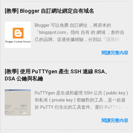
紹的 LINE。 LINE 除了支援行動裝置 APP 安裝
外，也可下載電腦桌機版安裝登入。 電腦版 的
[教學] Blogger 自訂網址綁定自有域名
LINE 介面支援電子郵件與行動條碼登入，建議
可以使用手機 APP 上便利的「 行動條碼登入
Blogger 可以免費 自訂網址 ，將原本的
」，在外臨時需要或借用電腦時相當方便，也
「blogspot.com」指向 自有 的 網域 ，創作自
可免去電腦中毒或被安插木馬而導致帳號密碼
己的品牌。這邊依據經驗，分別以「頂層網
被竊的風險。 在設定時我們會開啟 LINE APP 中
域」、「子網域」及「裸 域名 的網址轉向」做
的「允許自其他裝置登入」，並使用 APP 給的
閱讀完整內容
說明；而在「DNS 平台」的設置部份，則以
「行動條碼掃描器」掃描電腦版 LINE 給的
「Namecheap」做完整的步驟說明。 在
QRcode，在掃描過後即可完成登入的動作，以
Blogger 綁網址 前，必需要有自己的 網址 才能
[教學] 使用 PuTTYgen 產生 SSH 連線 RSA、
下就是相關的操作流程。 相關連結 LINE 官方網
做網址綁定的動作，也就是說必需先購買網
DSA 公鑰與私鑰
站：各型裝置下載連結「 http://line.me/zh-
址。在購買網址時，除了需觀察 域名 供應商是
hant/download 」 LINE 問題反應表：「
否為「 ICANN 」授權認證之外，建議也可挑選
https://contact.line.me/zh-hant/?
PuTTYgen 是生成和處理 SSH 公共 ( public key )
俱備「兩步驟驗證」登入的 網域 供應商做為選
XXXXXXXXXXXXXXXX 」 設置教學 開啟「行動
和私有 ( private key ) 密鑰對的工具，是一款基
擇，例如：「 Namecheap 」、「 Name.com
裝置」上的 LINE APP，在「設置」頁面點擊
於 PuTTY 衍生出的工具套件。運行 PuTTYgen
」 設置流程 主網域 www 設定 (
【我的帳號】，接著勾選【允許自其他裝置登
可以產生 RSA 與 DSA 格式的金鑰，也可以與一
www.example.com 頂層網域 ) 子網域 blog 設定
閱讀完整內容
入】。 回到【上一頁】點選【個人資料】，接
些其他 SSH 客戶端的私鑰格式做交互操作 (
( blog.example.com 子域名 ) 讓「裸域名」網址
著選擇【行動條碼】。 這一步我們選取【行動
WinSCP、FileZilla )。 PuTTYgen 可以使用
轉向非 www 的方法 設置教學 Step 1 主網域