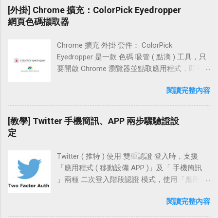
條碼掃描器】，接著到「桌機裝置」開啟「電
「SSH-1 ( RSA )、SSH-2 ( RSA )、SSH-2
[外掛] Chrome 擴充：ColorPick Eyedropper
www 設定 ( 頂層網域 ) 首先，登入 Blogger 後
腦版」LINE APP 並點選【使用行動條碼登
DSA」這三種格式做輸出，預設使用 2048 bits
網頁色碼擷取器
台，找到左頁框中的「設定 \ 基本」，再到右
入】。 接著用開啟中的「行動條碼掃描器」掃
建立金鑰。 操作 PuTTYgen 這個工具時，除了
頁框中點選畫面中的【＋新增自訂網域】 在
描畫面中的 QRcode，緊接著系統 APP 會詢問
可以產生 SSH 連線 RSA 、 DSA 公鑰 和 私鑰 (
「進階設定」下方的輸入框中，「輸入自己的
Chrome 擴充 外掛 套件： ColorPick
是否要登入，這裡點擊【登入】。 在這邊系統
密鑰對 ) 外，還能加載現有 金鑰 進行簡易修
網址」並按下【儲存】 出現提示：「無法使用
Eyedropper 是一款 色碼 吸管 ( 點滴 ) 工具，只
提示「您已登入成功」我們按下【確定】，回
編。例如幫私鑰加入密碼，變更私鑰密碼，或
裸域名」綁定 Blogger 的訊息，並要求我們新增
要開啟 Chrome 瀏覽器並點取應用程式，即可
到「電腦版」就可以看到成功登入 LINE 了。 小
是變更金鑰註解 ( Key comment )。 Windows
一個頂層網域「www」，或是子網域
馬上 擷取 目前在 網頁 瀏覽中的 HTML 顏色代
結 行動裝置不開啟「未知的來源 ( Android )」
上如果要連線到 Red Hat OpenShift 、Google
閱讀完整內容
「blog」。這邊可以右鍵點選【設定說明】在
碼 ( 十六進位值色碼 ) 及 RGB 色彩，在使用上
或安裝來路不明的 ROM，大致上只下載官方
Cloud Platform GCE 、Amazon EC2 等雲端平
「瀏覽器」開一新分頁，觀察一下該如何設
非常便利。 產品特點 使用鼠標在網頁上的任何
APP 來使用，有官方把關使用上也較為安心。
台，使用 PuTTYgen 和 PuTTY 這兩個工具搭
置。 以「頂層網域」來觀察，頁面中提示需在
位置選擇顏色！ 可預覽像素並縮放顏色選擇
[教學] Twitter 手機簡訊、APP 兩步驟驗證設
平日每人的使用習慣不一，尤其是電腦裝置常
配，能方便的建立起 SSH 的連線。 文章中使用
自己的 DNS 平台中設定一個「CNAME 記錄
器。 使用箭頭鍵拖動預覽微調。 方便的複製查
定
常下載一些有的沒的程式，很容易就被藏木馬
的系統為 Windows 7，教學以此做示例操作說
www 指向 ghs.google.com 」，且若需將裸域
看 RGB 和 HSL 顏色值。 方便的複製查看 HEX
或是被駭，設置應用程式登入相較電子郵件登
明。 操作流程 下載 PuTTYgen 建立 SSH「公鑰
名「techcoke.com 也對應到
RGB 和 HSL 顏色值（僅適用於 Windows 主機
入還來的安全一些些。
與私鑰」密鑰對 更改金鑰註解 ( Key comment )
Twitter ( 推特 ) 使用 雙重認證 登入時，支援
www.techcoke.com」的話 ( * 網址列輸入
安裝版）。 轉換 RGB 到 HEX，轉換 HEX 到
私鑰加上密碼，匯入現有私鑰 軟體檔案 軟體名
「應用程式 ( 移動設備 APP )」及「 手機簡訊
techcoke.com 會直接跳轉到
RGB（僅適用於 Windows 主機安裝版）。 保留
稱：PuTTYgen 檔案連結： PuTTY Download
」兩種 二次登入階段認證 模式，使用「應用程
www.techcoke.com )，還需設置四筆「 A 記
上一次選擇的歷史顏色。 軟體資訊 軟體名稱：
Page 軟體許可： PuTTY Licence 功能特性：產
式」的方式登入電腦版網站時，手機端若有安
錄」並指向 Blogger 給的 IP 位址。 「瀏覽器」
ColorPick Eyedropper 軟體性質：Chrome 免費
閱讀完整內容
生 SSH 連線 RSA、DSA 公鑰和私鑰密鑰對，加
裝 Twitter app 並設置登入憑證，那手機 app 中
回到原分頁，試著在框格中輸入
( 主機安裝版 單主機 0.99 USD ) 作業系統：
載現有私鑰進行簡易修編。例如：幫私鑰加入
會自動跳出登入的批准訊息，點擊批准後電腦