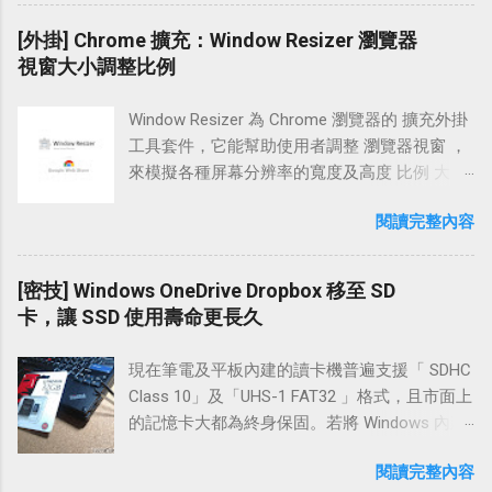
定】 若你是使用行動智慧型裝置，可以點取
登入 ，不妨參考本文的連線 教學 方法。 學習
法，如果你的網站剛好在這兩個網誌平台，也
【齒輪】；接著再點選【設定】 在這邊我們點
在 OpenShift 、GCE、EC2 上架設 WordPress，
[外掛] Chrome 擴充：Window Resizer 瀏覽器
可以參考以下的設定介紹為自己的行動版及網
擊 Phone 下方的【Add】 系統跳出的輸入框
PuTTYgen 和 PuTTY 這兩個工具會很常運用
視窗大小調整比例
頁版 ( 電腦版 ) 網站做「LINE 分享按鈕」的部
中，輸入自己的電話號碼，例:【0912XXXXXX】
到。由於服務端架設好之後 PuTTYgen 就很少
署。 網頁版訪客點擊 LINE 分享按鈕時的使用情
不需加上「+886」 上一步按下【儲存】後，系
拿出來使用，趁著現在快忘記的同時，也順道
境 當訪客按下分享按鈕時，會在瀏覽器上開啟
Window Resizer 為 Chrome 瀏覽器的 擴充外掛
統會傳送一封六個數字的驗證碼至手機中，我
從記憶裡撈資料，邊留下注記，以便往後翻
一個新視窗。輸入 LINE 的帳號和密碼登入之
工具套件，它能幫助使用者調整 瀏覽器視窗 ，
們將那六個數字填入目前的輸入框中，並按下
閱。 在內文中，我們會先操作 PuTTYgen 建立
後，就能做文章分享的動作。如下圖和上圖。
來模擬各種屏幕分辨率的寬度及高度 比例 大
【認證】 接著，系統會提示「twitter 帳戶已確
公鑰與私鑰，將公鑰放到 GCE 後，接著再運用
(* 訪客在瀏覽器中登入過一次資料，之後分享
小，方便網站設計開發人員 調整 瀏覽器及網頁
認」，表示手機已在 twitter 上激活了 手機上也
PuTTY 設置 SSH 連線，然後銜接連入到 GCE
閱讀完整內容
文章時即不用再次做登入的動作。) LINE 分享按
大小 ，使網站適合在各種行動裝置上呈現，讓
能看到一封系統傳來的激活簡訊 註冊時的 Email
實例。以下是使用 Windows 7 操作 PuTTY 連線
鈕樣式 (* 可以點擊以下 LINE 分享按鈕，直接觀
訪客有個良好的互動體驗。 現今的智慧型移動
裡也傳來了一封手機已經加入 twitter 帳戶的郵
登入的設置流程。 設置流程 使用 PuTTYgen 建
察訪客的使用情境。) 「用 LINE 傳送」使用
設備長寬比例百百款，若要特別為某種機型做
[密技] Windows OneDrive Dropbox 移至 SD
件 接著我們登入 twitter 的電腦版網站「 https...
立公鑰與私鑰 登入 GCE 建立 SSH 金鑰 PuTTY
「圖片 JavaScript 連結」按鈕 「用 LINE 傳送」
特定的寬度調適，想必會很頭疼。有了 Window
卡，讓 SSD 使用壽命更長久
設置 SSH 連線到 GCE 實例 連線教學 Step 1 使
使用「官方 LINE 函式庫」按鈕 相關連結 設置
Resizer 也不用擔心，因為 Window Resizer 除
用 PuTTYgen 建立公鑰與私鑰 先前往「 使用
方法｜用 LINE 傳送：「
了預建了幾組常用的屏幕響應值外，也支援
PuTTYgen 產生 SSH 連線 RSA、DSA 公鑰與私
現在筆電及平板內建的讀卡機普遍支援「 SDHC
https://media.line.me/howto/zh-hant/ 」 LINE
「自訂義大小」供設計人員方便的幫網站佈
鑰 」，執行到「STEP 2」完成後，接著回到這
Class 10」及「UHS-1 FAT32 」格式，且市面上
按鈕圖片檔下載：「
局。 另外， Window Resizer 也貼心的內建了
裡變更金鑰註解 ( Key comment ) 的內容。 首
的記憶卡大都為終身保固。若將 Windows 內建
https://media.line.me/img/linebutton_zh-
「快速鍵」選項供用家使用，好讓使用者能便
先，變更 Key comment。在 Key comment 日
的資料夾及較常讀寫的 OneDrive 、 Dropbox 雲
hant.zip 」 設置流程 LINE 按鈕使用圖片
利的快速切換定義過的長寬比例。此外，設置
閱讀完整內容
期的後面，輸入你申請 Google Cloud Platform
端硬碟資料放置在 SD Card 上，除了可以減少
JavaScript 連結 官方 LINE 函式庫分享按鈕
過的「快速鍵」和「裝置比例」也備有匯入及