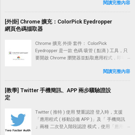
閱讀完整內容
入】。 回到【上一頁】點選【個人資料】，接
些其他 SSH 客戶端的私鑰格式做交互操作 (
( blog.example.com 子域名 ) 讓「裸域名」網址
著選擇【行動條碼】。 這一步我們選取【行動
WinSCP、FileZilla )。 PuTTYgen 可以使用
轉向非 www 的方法 設置教學 Step 1 主網域
條碼掃描器】，接著到「桌機裝置」開啟「電
「SSH-1 ( RSA )、SSH-2 ( RSA )、SSH-2
[外掛] Chrome 擴充：ColorPick Eyedropper
www 設定 ( 頂層網域 ) 首先，登入 Blogger 後
腦版」LINE APP 並點選【使用行動條碼登
DSA」這三種格式做輸出，預設使用 2048 bits
網頁色碼擷取器
台，找到左頁框中的「設定 \ 基本」，再到右
入】。 接著用開啟中的「行動條碼掃描器」掃
建立金鑰。 操作 PuTTYgen 這個工具時，除了
頁框中點選畫面中的【＋新增自訂網域】 在
描畫面中的 QRcode，緊接著系統 APP 會詢問
可以產生 SSH 連線 RSA 、 DSA 公鑰 和 私鑰 (
「進階設定」下方的輸入框中，「輸入自己的
Chrome 擴充 外掛 套件： ColorPick
是否要登入，這裡點擊【登入】。 在這邊系統
密鑰對 ) 外，還能加載現有 金鑰 進行簡易修
網址」並按下【儲存】 出現提示：「無法使用
Eyedropper 是一款 色碼 吸管 ( 點滴 ) 工具，只
提示「您已登入成功」我們按下【確定】，回
編。例如幫私鑰加入密碼，變更私鑰密碼，或
裸域名」綁定 Blogger 的訊息，並要求我們新增
要開啟 Chrome 瀏覽器並點取應用程式，即可
到「電腦版」就可以看到成功登入 LINE 了。 小
是變更金鑰註解 ( Key comment )。 Windows
一個頂層網域「www」，或是子網域
馬上 擷取 目前在 網頁 瀏覽中的 HTML 顏色代
結 行動裝置不開啟「未知的來源 ( Android )」
上如果要連線到 Red Hat OpenShift 、Google
閱讀完整內容
「blog」。這邊可以右鍵點選【設定說明】在
碼 ( 十六進位值色碼 ) 及 RGB 色彩，在使用上
或安裝來路不明的 ROM，大致上只下載官方
Cloud Platform GCE 、Amazon EC2 等雲端平
「瀏覽器」開一新分頁，觀察一下該如何設
非常便利。 產品特點 使用鼠標在網頁上的任何
APP 來使用，有官方把關使用上也較為安心。
台，使用 PuTTYgen 和 PuTTY 這兩個工具搭
置。 以「頂層網域」來觀察，頁面中提示需在
位置選擇顏色！ 可預覽像素並縮放顏色選擇
[教學] Twitter 手機簡訊、APP 兩步驟驗證設
平日每人的使用習慣不一，尤其是電腦裝置常
配，能方便的建立起 SSH 的連線。 文章中使用
自己的 DNS 平台中設定一個「CNAME 記錄
器。 使用箭頭鍵拖動預覽微調。 方便的複製查
定
常下載一些有的沒的程式，很容易就被藏木馬
的系統為 Windows 7，教學以此做示例操作說
www 指向 ghs.google.com 」，且若需將裸域
看 RGB 和 HSL 顏色值。 方便的複製查看 HEX
或是被駭，設置應用程式登入相較電子郵件登
明。 操作流程 下載 PuTTYgen 建立 SSH「公鑰
名「techcoke.com 也對應到
RGB 和 HSL 顏色值（僅適用於 Windows 主機
入還來的安全一些些。
與私鑰」密鑰對 更改金鑰註解 ( Key comment )
Twitter ( 推特 ) 使用 雙重認證 登入時，支援
www.techcoke.com」的話 ( * 網址列輸入
安裝版）。 轉換 RGB 到 HEX，轉換 HEX 到
私鑰加上密碼，匯入現有私鑰 軟體檔案 軟體名
「應用程式 ( 移動設備 APP )」及「 手機簡訊
techcoke.com 會直接跳轉到
RGB（僅適用於 Windows 主機安裝版）。 保留
稱：PuTTYgen 檔案連結： PuTTY Download
」兩種 二次登入階段認證 模式，使用「應用程
www.techcoke.com )，還需設置四筆「 A 記
上一次選擇的歷史顏色。 軟體資訊 軟體名稱：
Page 軟體許可： PuTTY Licence 功能特性：產
式」的方式登入電腦版網站時，手機端若有安