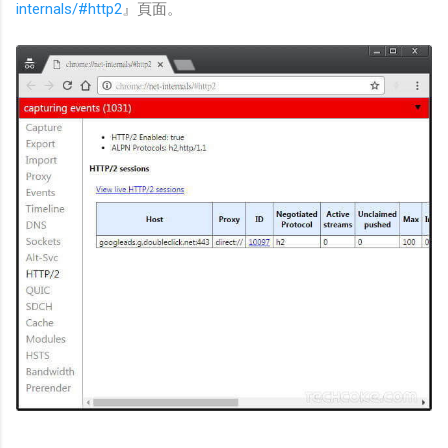
internals/#http2
』頁面。