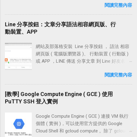
錄」並指向 Blogger 給的 IP 位址。 「瀏覽器」
ColorPick Eyedropper 軟體性質：Chrome 免費
閱讀完整內容
生 SSH 連線 RSA、DSA 公鑰和私鑰密鑰對，加
裝 Twitter app 並設置登入憑證，那手機 app 中
回到原分頁，試著在框格中輸入
( 主機安裝版 單主機 0.99 USD ) 作業系統：
載現有私鑰進行簡易修編。例如：幫私鑰加入
會自動跳出登入的批准訊息，點擊批准後電腦
「www.techcoke.com」並按下【儲存】 此時畫
Windows、Mac 官方網站：
密碼，變更私鑰密碼，或是變更金鑰註解 ( Key
端即可直接登入。 使用「簡訊」的方式登入電
Line 分享按鈕：文章分享語法相容網頁版、行
面中提示： 在 CNAME 記錄中，除了需要一筆
http://vidsbee.com/ColorPick/ 檔案下載：
comment )。 使用方式 下載 PuTTYgen 前往
腦版網站時，Twitter 會傳送 登入的憑證 代碼至
動裝置、APP
將「www 指向 ghs.google.com」的記錄，還需
Chrome 安裝版連結 ｜ 主機安裝版官網鏈結 附
PuTTY Download Page 頁面，點擊下載最新版
我們的手機，將簡訊中的代碼填入電腦端的驗
再增加一筆「2g7xauszfddo 指向 gv-
註：這個 Chrome 擴充可能還沒有預期在 Mac
本綠色區塊中的「puttygen.exe」。 Step2 建立
證框並按下確定，即可完成登入的動作。
n26b3fpfhapd...
上。 需要權限： 讀取及變更您造訪過的網站上
網站及部落格安裝 Line 分享按鈕 ， 語法 相容
SSH「公鑰與私鑰」密鑰對 點擊運行並打開
Twitter 的手機簡訊 兩步驟認證 登入，在設置時
的所有資料 操作介紹 使用時按下 ColorPick
網頁版 ( 電腦版瀏覽器 )、 行動裝置 ( 行動版 )
「puttygen.exe」之後，選擇 SSH-2 ( RSA )
較為繁複，若你一直設定不成功，不妨參考本
Eyedropper 圖示，即可在網頁中的任意位置擷
或 APP ，LINE 傳送 分享文章 到 Line 好友名單
2048 bits，按下畫面中的「Generate」就能開
文的設置方法，相信可以很快的完成簡訊登入
取色碼 預設顏色取樣有十六進位值色碼及 RGB
的「聊天、朋友、群組、Keep」使用。 網頁安
始建立 SSH 「公鑰與私...
請求！ 相關連結 Twitter 官方網站「
閱讀完整內容
色碼，需查看 HSL 色碼值可點擊設置 ( 齒鑰 )
裝「LINE 分享按鈕」的方式有兩種，一種是
https://twitter.com/ 」 Twitter 官方網站移動版
在設定頁面即可選取 HSL 選項，另外曾經擷取
「圖片 JavaScript 連結」，另一種是利用官方
「 https://mobile.twitter.com/ 」 設置流程 手機
過的顏色也會保留在這一頁
提供的「LINE 函式庫」，當然 行動版 及 App
[教學] Google Compute Engine ( GCE ) 使用
簡訊兩步驗證登入設定 測試登入時是否有收到
都適用。 無論是圖片連結的方式，或是使用官
PuTTY SSH 登入實例
簡訊 移動設備 app 雙重認證設定 測試 app 中是
方函式庫將文章分享到 LINE，都能夠正常抓取
否出現登入的批准訊息 設定教學 Step 1 手機簡
文章的「網址、圖片、標題、描述」。從行動
訊兩步驗證登入設定 首先，使用行動智慧型裝
Google Compute Engine ( GCE ) 連接 VM 執行
裝置上按下我們在行動版或網頁版裡設置的
置或在家用電腦的瀏覽器中前往 Twitter 移動版
個體 ( 實例 )，可以使用官方提供的 Google
LINE 分享按鈕，也能夠正常的開啟 LINE APP 做
網站「 https://mobile.twitter.com/ 」並直接輸
Cloud Shell 和 gcloud compute 。除了 gcloud
分享文章的動作，將文章分享給好友。 本文中