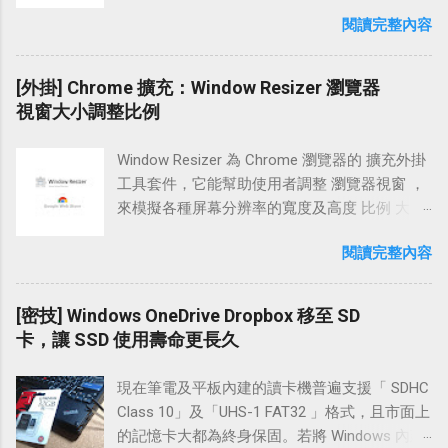
入帳號密碼進行登入動作 在登入 twitter 後，點
compute ，在 Windows 上也可以使用 PuTTY
「LINE 分享按鈕語法」除了一般安裝方式，也
閱讀完整內容
擊【使用者】頭像並將網頁往下拉，點選【設
SSH 的方式登入 GCE 實例 ，如果你找不到方法
加入了 Blogger 及 WordPress 部落格的設置方
定】 若你是使用行動智慧型裝置，可以點取
登入 ，不妨參考本文的連線 教學 方法。 學習
法，如果你的網站剛好在這兩個網誌平台，也
【齒輪】；接著再點選【設定】 在這邊我們點
在 OpenShift 、GCE、EC2 上架設 WordPress，
[外掛] Chrome 擴充：Window Resizer 瀏覽器
可以參考以下的設定介紹為自己的行動版及網
擊 Phone 下方的【Add】 系統跳出的輸入框
PuTTYgen 和 PuTTY 這兩個工具會很常運用
視窗大小調整比例
頁版 ( 電腦版 ) 網站做「LINE 分享按鈕」的部
中，輸入自己的電話號碼，例:【0912XXXXXX】
到。由於服務端架設好之後 PuTTYgen 就很少
署。 網頁版訪客點擊 LINE 分享按鈕時的使用情
不需加上「+886」 上一步按下【儲存】後，系
拿出來使用，趁著現在快忘記的同時，也順道
境 當訪客按下分享按鈕時，會在瀏覽器上開啟
Window Resizer 為 Chrome 瀏覽器的 擴充外掛
統會傳送一封六個數字的驗證碼至手機中，我
從記憶裡撈資料，邊留下注記，以便往後翻
一個新視窗。輸入 LINE 的帳號和密碼登入之
工具套件，它能幫助使用者調整 瀏覽器視窗 ，
們將那六個數字填入目前的輸入框中，並按下
閱。 在內文中，我們會先操作 PuTTYgen 建立
後，就能做文章分享的動作。如下圖和上圖。
來模擬各種屏幕分辨率的寬度及高度 比例 大
【認證】 接著，系統會提示「twitter 帳戶已確
公鑰與私鑰，將公鑰放到 GCE 後，接著再運用
(* 訪客在瀏覽器中登入過一次資料，之後分享
小，方便網站設計開發人員 調整 瀏覽器及網頁
認」，表示手機已在 twitter 上激活了 手機上也
PuTTY 設置 SSH 連線，然後銜接連入到 GCE
閱讀完整內容
文章時即不用再次做登入的動作。) LINE 分享按
大小 ，使網站適合在各種行動裝置上呈現，讓
能看到一封系統傳來的激活簡訊 註冊時的 Email
實例。以下是使用 Windows 7 操作 PuTTY 連線
鈕樣式 (* 可以點擊以下 LINE 分享按鈕，直接觀
訪客有個良好的互動體驗。 現今的智慧型移動
裡也傳來了一封手機已經加入 twitter 帳戶的郵
登入的設置流程。 設置流程 使用 PuTTYgen 建
察訪客的使用情境。) 「用 LINE 傳送」使用
設備長寬比例百百款，若要特別為某種機型做
[密技] Windows OneDrive Dropbox 移至 SD
件 接著我們登入 twitter 的電腦版網站「 https...
立公鑰與私鑰 登入 GCE 建立 SSH 金鑰 PuTTY
「圖片 JavaScript 連結」按鈕 「用 LINE 傳送」
特定的寬度調適，想必會很頭疼。有了 Window
卡，讓 SSD 使用壽命更長久
設置 SSH 連線到 GCE 實例 連線教學 Step 1 使
使用「官方 LINE 函式庫」按鈕 相關連結 設置
Resizer 也不用擔心，因為 Window Resizer 除
用 PuTTYgen 建立公鑰與私鑰 先前往「 使用
方法｜用 LINE 傳送：「
了預建了幾組常用的屏幕響應值外，也支援
PuTTYgen 產生 SSH 連線 RSA、DSA 公鑰與私
現在筆電及平板內建的讀卡機普遍支援「 SDHC
https://media.line.me/howto/zh-hant/ 」 LINE
「自訂義大小」供設計人員方便的幫網站佈
鑰 」，執行到「STEP 2」完成後，接著回到這
Class 10」及「UHS-1 FAT32 」格式，且市面上
按鈕圖片檔下載：「
局。 另外， Window Resizer 也貼心的內建了
裡變更金鑰註解 ( Key comment ) 的內容。 首
的記憶卡大都為終身保固。若將 Windows 內建
https://media.line.me/img/linebutton_zh-
「快速鍵」選項供用家使用，好讓使用者能便