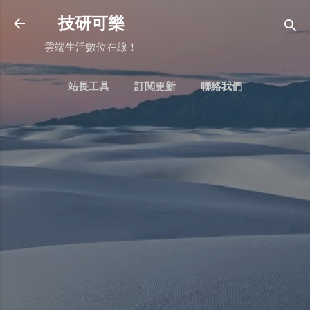
跳到主要內容
技研可樂
雲端生活數位在線！
站長工具
訂閱更新
聯絡我們
更多…
BLOGGER：常用頁面判斷式用法