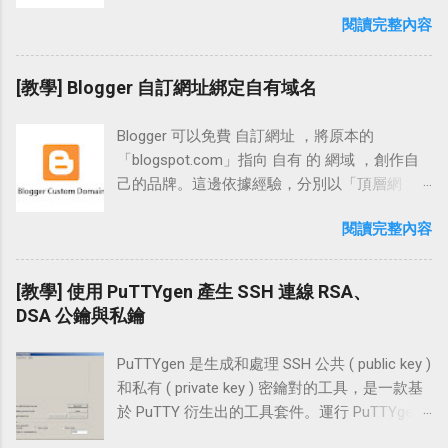
全憑證登入，舉凡 FB、Google、
閱讀完整內容
Outlook.com、Yahoo、露天、淘寶與這裡要介
紹的 LINE。 LINE 除了支援行動裝置 APP 安裝
外，也可下載電腦桌機版安裝登入。 電腦版 的
[教學] Blogger 自訂網址綁定自有域名
LINE 介面支援電子郵件與行動條碼登入，建議
可以使用手機 APP 上便利的「 行動條碼登入
Blogger 可以免費 自訂網址 ，將原本的
」，在外臨時需要或借用電腦時相當方便，也
「blogspot.com」指向 自有 的 網域 ，創作自
可免去電腦中毒或被安插木馬而導致帳號密碼
己的品牌。這邊依據經驗，分別以「頂層網
被竊的風險。 在設定時我們會開啟 LINE APP 中
域」、「子網域」及「裸 域名 的網址轉向」做
的「允許自其他裝置登入」，並使用 APP 給的
閱讀完整內容
說明；而在「DNS 平台」的設置部份，則以
「行動條碼掃描器」掃描電腦版 LINE 給的
「Namecheap」做完整的步驟說明。 在
QRcode，在掃描過後即可完成登入的動作，以
Blogger 綁網址 前，必需要有自己的 網址 才能
[教學] 使用 PuTTYgen 產生 SSH 連線 RSA、
下就是相關的操作流程。 相關連結 LINE 官方網
做網址綁定的動作，也就是說必需先購買網
DSA 公鑰與私鑰
站：各型裝置下載連結「 http://line.me/zh-
址。在購買網址時，除了需觀察 域名 供應商是
hant/download 」 LINE 問題反應表：「
否為「 ICANN 」授權認證之外，建議也可挑選
https://contact.line.me/zh-hant/?
PuTTYgen 是生成和處理 SSH 公共 ( public key )
俱備「兩步驟驗證」登入的 網域 供應商做為選
XXXXXXXXXXXXXXXX 」 設置教學 開啟「行動
和私有 ( private key ) 密鑰對的工具，是一款基
擇，例如：「 Namecheap 」、「 Name.com
裝置」上的 LINE APP，在「設置」頁面點擊
於 PuTTY 衍生出的工具套件。運行 PuTTYgen
」 設置流程 主網域 www 設定 (
【我的帳號】，接著勾選【允許自其他裝置登
可以產生 RSA 與 DSA 格式的金鑰，也可以與一
www.example.com 頂層網域 ) 子網域 blog 設定